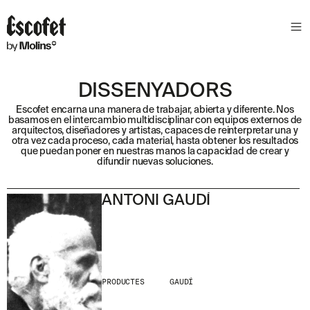
STORIES
CRÈDITS
R
E
CONTACTE
N
DESCÀRREGUES
E
W
S
L
DISSENYADORS
E
T
Escofet encarna una manera de trabajar, abierta y diferente. Nos
T
basamos en el intercambio multidisciplinar con equipos externos de
E
arquitectos, diseñadores y artistas, capaces de reinterpretar una y
R
otra vez cada proceso, cada material, hasta obtener los resultados
.
que puedan poner en nuestras manos la capacidad de crear y
difundir nuevas soluciones.
ANTONI GAUDÍ
HE LLEGIT I ACCEPTO
LA POLÍTICA DE
PRIVACITAT
.
ENVIA
PRODUCTES
GAUDÍ