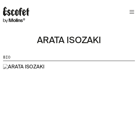
S
L
E
T
T
ARATA ISOZAKI
E
R
BIO
A
S
S
A
B
E
N
T
A
´
T
D
E
L
E