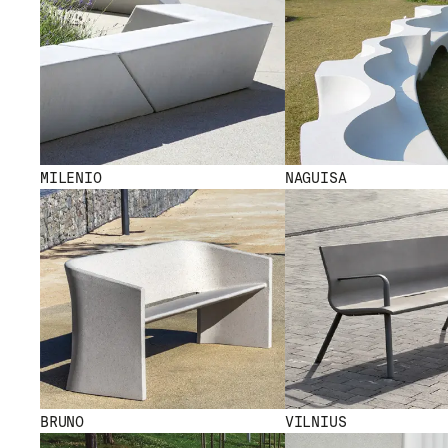
MILENIO
NAGUISA
BRUNO
VILNIUS