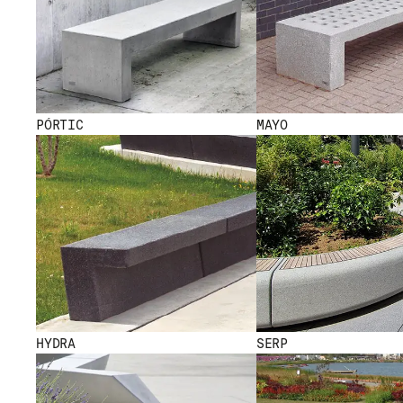
PÓRTIC
MAYO
HYDRA
SERP