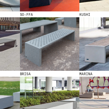
SO-FFA
KUSHI
BRISA
MARINA