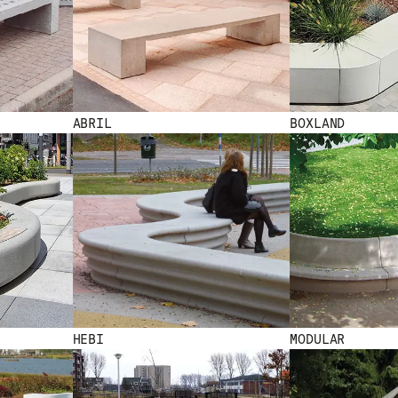
ABRIL
BOXLAND
HEBI
MODULAR