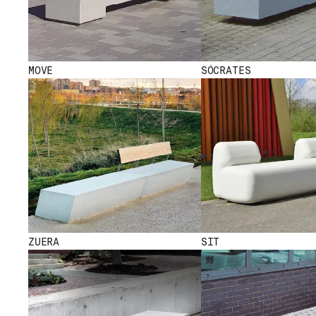
MOVE
SÓCRATES
NEW
NEW NEW NEW N
ZUERA
SIT