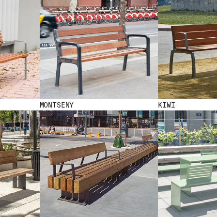
MONTSENY
KIWI