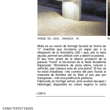
N
O
S
T
R
E
S
N
O
V
PARQUE DEL AGUA, ZARAGOZA, ES
M
E
T
Mota és un volum de formigó facetat en forma de
“L” invertida que incorpora un espai per a la
A
integració de la lluminària LED i que, per la seva
T
alçada, permet ser utilitzat com a seient ocasional.
S
El seu nom prové de la sisena accepció de la
paraula “mota” al diccionari de la Reial Acadèmia
S
Espanyola: “Eminència de poca altura, natural o
U
artificial, que s’aixeca sola en una plana”. El lloc on
B
ha estat instal·lada —els camins del parc fluvial al
meandre de Ranillas del riu Ebre al seu pas per
S
Saragossa— n’és una justificació perfecta.
C
Fabricada en formigó armat, amb acabat decapat i
R
hidrofugat, disponible en colors segons la carta
I
V
INFO
I
N
T
CARACTERÍSTIQUES
-