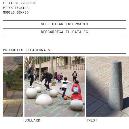
FITXA DE PRODUCTE
FITXA TÈCNICA
HE LLEGIT I ACCEPTO
LA POLÍTICA DE
MODELS BIM/3D
PRIVACITAT
.
SOL·LICITAR INFORMACIÓ
ENVIA
DESCARREGA EL CATÀLEG
PRODUCTES RELACIONATS
WE ARE MOLINS
GO TO CORPORATE SITE
CERTIFICATS
BOLLARD
TWIST