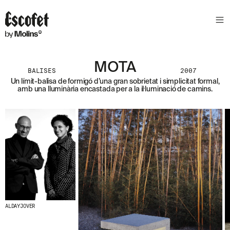
S
L
E
T
T
E
MOTA
BALISES
2007
R
Un límit-balisa de formigó d’una gran sobrietat i simplicitat formal,
amb una lluminària encastada per a la il·luminació de camins.
A
S
S
A
B
E
N
T
A
´
T
D
E
L
ALDAYJOVER
E
S