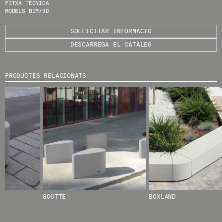
FITXA TÈCNICA
MODELS BIM/3D
HE LLEGIT I ACCEPTO
LA POLÍTICA DE
PRIVACITAT
.
SOL·LICITAR INFORMACIÓ
DESCARREGA EL CATÀLEG
ENVIA
PRODUCTES RELACIONATS
WE ARE MOLINS
GO TO CORPORATE SITE
CERTIFICATS
GOUTTE
BOXLAND