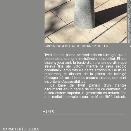
N
O
S
T
R
E
S
N
O
V
CAMPUS UNIVERSITARIO, CIUDAD REAL, ES
T
E
T
Twist és una pilona prefabricada en formigó, que li
proporciona una gran resistència i durabilitat. El seu
A
disseny juga amb la torsió d’un triangle curvilini que
T
s’eleva fins als 80 cm mentre la seva secció
S
disminueix, amb tots els cants arrodonits. De línies
modernes, el disseny de la pilona de formigó
S
s’integra bé en diferents entorns urbans, complint
U
els criteris d’accessibilitat.
B
La base de Twist parteix d’un triangle
circumscrit en un cercle de 30 cm de diàmetre. En
S
el seu extrem superior, la geometria es redueix fins
C
a la meitat i completa una torsió de 180°. L’efecte
R
I
V
INFO
I
N
T
CARACTERÍSTIQUES
-