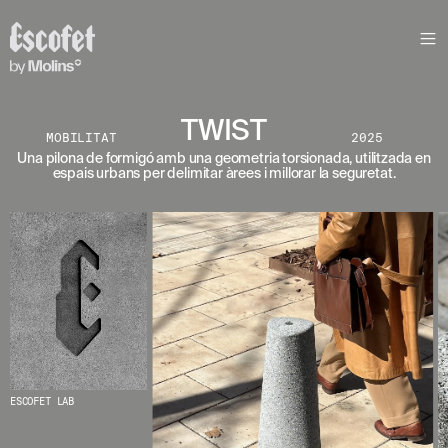
S
L
E
T
T
E
TWIST
MOBILITAT
2025
R
Una pilona de formigó amb una geometria torsionada, utilitzada en
espais urbans per delimitar àrees i millorar la seguretat.
A
S
S
A
B
E
N
T
A
´
T
D
E
L
ESCOFET LAB
E
S