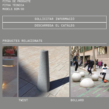
FITXA DE PRODUCTE
FITXA TÈCNICA
HE LLEGIT I ACCEPTO
LA POLÍTICA DE
MODELS BIM/3D
PRIVACITAT
.
SOL·LICITAR INFORMACIÓ
ENVIA
DESCARREGA EL CATÀLEG
PRODUCTES RELACIONATS
WE ARE MOLINS
GO TO CORPORATE SITE
CERTIFICATS
TWIST
BOLLARD