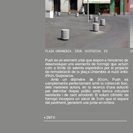
N
O
S
T
R
E
S
N
O
V
E
PLAZA URDANIBIA, IRÚN, GUIPÚZCOA, ES
C
T
Push és un element urbà que respon a l’encàrrec de
A
desenvolupar uns elements de formigó que actuïn
T
com a límits i/o seients esporàdics per al projecte
S
de remodelació de la plaça Urdanibia al nucli antic
d’Irún, Guipúscoa.
S
Amb un diàmetre de 30 cm, Push es
U
complementa perfectament amb la col·lecció Soc,
B
dels mateixos autors, en la recerca d’una solució
S
per delimitar l’espai públic amb bancs circulars
resistents i de cant arrodonit. El volum cilíndric de
C
formigó incorpora un sòcol de 3 cm que el separa
R
del paviment, generant una junta en ombra.
I
V
I
INFO
N
T
-