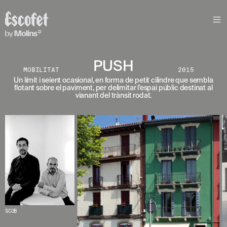
S
L
E
T
T
E
PUSH
MOBILITAT
2015
R
Un límit i seient ocasional, en forma de petit cilindre que sembla
flotant sobre el paviment, per delimitar l’espai públic destinat al
A
vianant del trànsit rodat.
S
S
A
B
E
N
T
A
´
T
D
E
L
SCOB
E
S