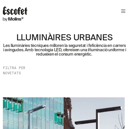
S
L
E
T
T
LLUMINÀIRES URBANES
E
Les lluminàries tècniques milloren la seguretat i l’eficiència en carrers
R
i avingudes. Amb tecnologia LED, ofereixen una il·luminació uniforme i
redueixen el consum energètic.
A
S
FILTRA PER
S
A
NOVETATS
B
E
N
T
A
´
T
D
E
L
E