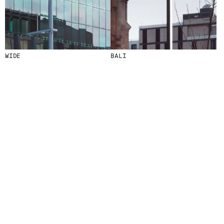
S
N
O
S
T
R
E
WIDE
BALI
S
N
O
V
E
T
A
T
S
S
U
B
S
C
R
I
V
I
N