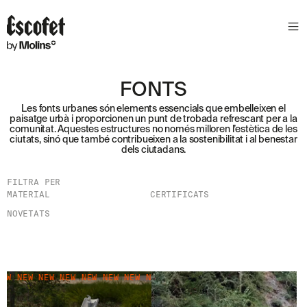
W
S
L
E
T
T
FONTS
E
Les fonts urbanes són elements essencials que embelleixen el
R
paisatge urbà i proporcionen un punt de trobada refrescant per a la
comunitat. Aquestes estructures no només milloren l’estètica de les
ciutats, sinó que també contribueixen a la sostenibilitat i al benestar
A
dels ciutadans.
S
S
A
FILTRA PER
B
MATERIAL
CERTIFICATS
E
N
NOVETATS
T
A
´
T
D
NEW NEW NEW NEW NEW NEW NEW NEW NEW NEW NEW NEW NEW
NEW N
E
L
E