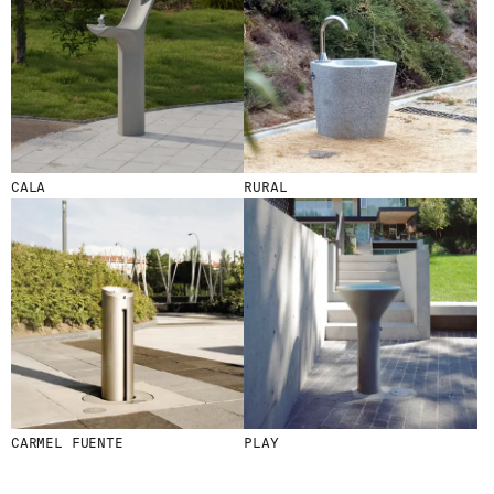
S
N
O
S
T
R
E
S
N
O
CALA
RURAL
V
E
T
A
T
S
S
U
B
S
C
R
I
CARMEL FUENTE
PLAY
V
I
N