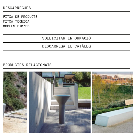
DESCÀRREGUES
HE LLEGIT I ACCEPTO
LA POLÍTICA DE
PRIVACITAT
.
FITXA DE PRODUCTE
FITXA TÈCNICA
MODELS BIM/3D
ENVIA
SOL·LICITAR INFORMACIÓ
DESCARREGA EL CATÀLEG
WE ARE MOLINS
GO TO CORPORATE SITE
PRODUCTES RELACIONATS
CERTIFICATS