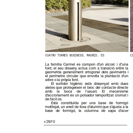
N
O
S
T
R
E
S
N
O
V
E
CUATRO TORRES BUSINESS, MADRID, ES
C
T
A
La família Carmel es compon d’un alcorc i d’una
T
font; el seu disseny actua com a transició entre la
S
geometria generalment ortogonal dels paviments i
S
el perímetre circular que envolta la plantació d’un
arbre o la pròpia font.
U
El sortidor higiènic està dissenyat amb dues
B
aletes que protegeixen el broc del contacte directe
S
amb la boca de l’usuari. El mecanisme
d’accionament és un polsador temporitzat cromat i
C
de fàcil ús.
R
Està constituïda per una base de formigó
I
motllejat, un anell de fosa d’alumini que s’ajusta a la
base de formigó, la columna de xapa d’acer
V
I
INFO
N
T
-