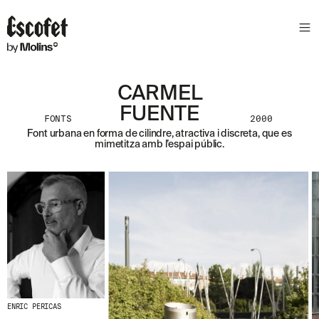
S
L
E
T
T
E
CARMEL
R
FUENTE
FONTS
2000
A
Font urbana en forma de cilindre, atractiva i discreta, que es
S
mimetitza amb l’espai públic.
S
A
B
E
N
T
A
´
T
D
E
L
E
ENRIC PERICAS
S