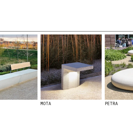
NEWSLETTER
N
E
W
S
MOTA
PETRA
L
E
T
T