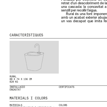
retrat d’un descobriment de la 
una cascada: la concavitat a
senzill per recollir l’aigua.
Rural és una font imponen
amb un acabat exterior abujard
un vas decapat que imita l’e
CARACTERÍSTIQUES
RURAL
88 X 74 X 136 CM
820 KG
INSTAL·LACIÓ
CERTIFICATS
ENCASTAT
MATERIALS I COLORS
MATERIALS
COLORS