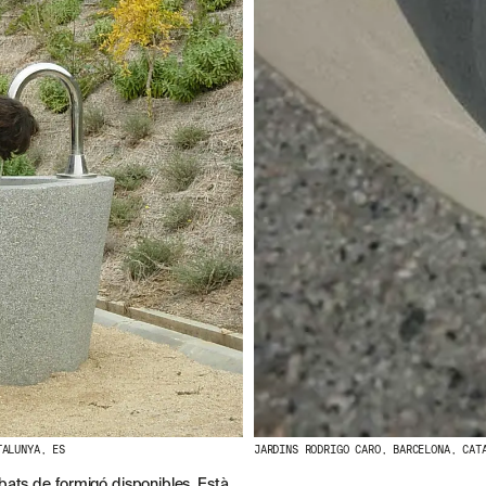
TALUNYA, ES
JARDINS RODRIGO CARO, BARCELONA, CAT
cabats de formigó disponibles. Està