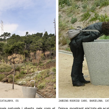
 CATALUNYA, ES
JARDINS RODRIGO CARO, BARCELONA, CA
pais naturals i oberts, neix com el
l’aigua, mostrant així tots els a