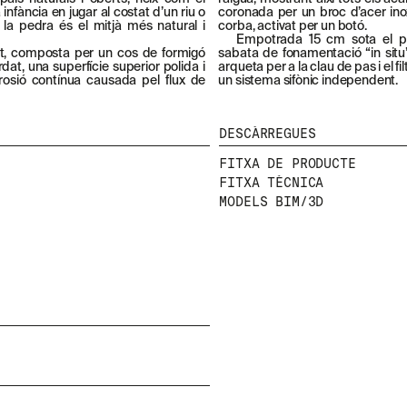
infància en jugar al costat d’un riu o
coronada per un broc d’acer ino
 la pedra és el mitjà més natural i
corba, activat per un botó.
Empotrada 15 cm sota el p
t, composta per un cos de formigó
sabata de fonamentació “in sit
at, una superfície superior polida i
arqueta per a la clau de pas i el f
rosió contínua causada pel flux de
un sistema sifònic independent.
DESCÀRREGUES
FITXA DE PRODUCTE
FITXA TÈCNICA
MODELS BIM/3D