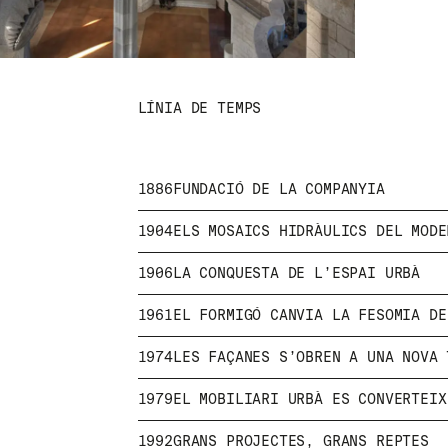
LÍNIA DE TEMPS
1886
FUNDACIÓ DE LA COMPANYIA
1904
ELS MOSAICS HIDRÀULICS DEL MODE
1906
LA CONQUESTA DE L’ESPAI URBÀ
1961
EL FORMIGÓ CANVIA LA FESOMIA D
MENU
RRSS
1974
LES FAÇANES S’OBREN A UNA NOVA
NOSALTRES
IG
PRODUCTES
IN
1979
EL MOBILIARI URBÀ ES CONVERTEIX
PROJECTES
FB
DISSENYADORS
VIMEO
1992
GRANS PROJECTES, GRANS REPTES
STORIES