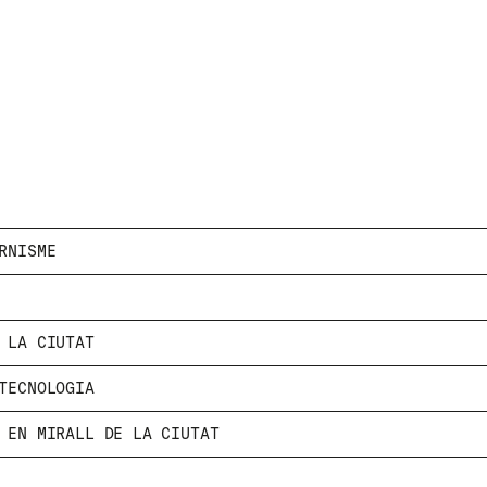
RNISME
E LA CIUTAT
NEWSLETTER
 TECNOLOGIA
NEWSLETTER
 EN MIRALL DE LA CIUTAT
ASSABENTA´T DE LES NOSTRES NOVETATS SUBS