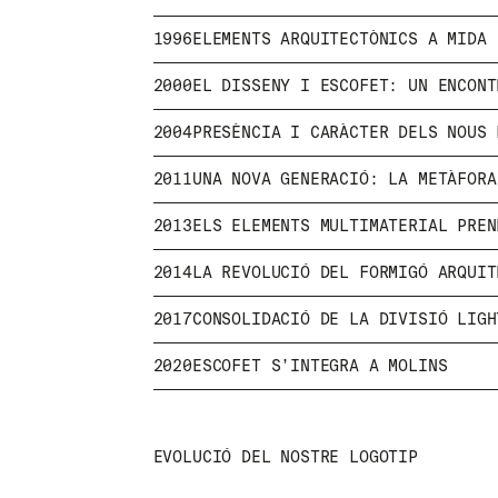
CONTACTE
1996
ELEMENTS ARQUITECTÒNICS A MIDA
DESCÀRREGUES
2000
EL DISSENY I ESCOFET: UN ENCONT
2004
PRESÈNCIA I CARÀCTER DELS NOUS
2011
UNA NOVA GENERACIÓ: LA METÀFOR
2013
ELS ELEMENTS MULTIMATERIAL PRE
2014
LA REVOLUCIÓ DEL FORMIGÓ ARQUIT
CERTIFICATS
2017
CONSOLIDACIÓ DE LA DIVISIÓ LIGH
2020
ESCOFET S’INTEGRA A MOLINS
EVOLUCIÓ DEL NOSTRE LOGOTIP
© 2026 ESCOFET 1886 S.A.