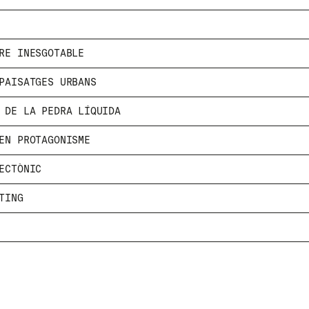
RE INESGOTABLE
HE LLEGIT I ACCEPTO
LA POLÍTICA D
ENVIA
 PAISATGES URBANS
A DE LA PEDRA LÍQUIDA
NEN PROTAGONISME
WE ARE MOLINS
GO TO CORPORATE
ECTÒNIC
TING