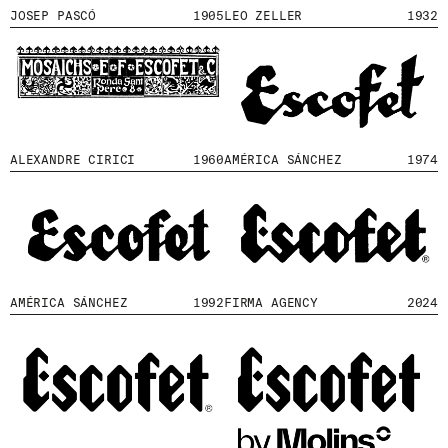
JOSEP PASCÓ
1905
LEO ZELLER
1932
ENVOYER
J'AI LU ET J'ACCEPTE
LA POLITIQUE
DE CONFIDENTIALITÉ
.
ALEXANDRE CIRICI
1960
AMÉRICA SÁNCHEZ
1974
WE ARE MOLINS
GO TO CORPORATE SITE
CERTIFICATS
AMÉRICA SÁNCHEZ
1992
FIRMA AGENCY
2024