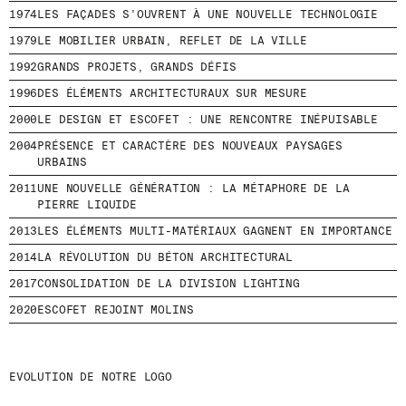
B
1974
LES FAÇADES S'OUVRENT À UNE NOUVELLE TECHNOLOGIE
O
MENU
LÉGAL
RRSS
N
1979
LE MOBILIER URBAIN, REFLET DE LA VILLE
N
NOUS
MENTIONS LÉGALES
IG
A
1992
GRANDS PROJETS, GRANDS DÉFIS
N
PRODUITS
POLITIQUE DE COOKIES
IN
1996
DES ÉLÉMENTS ARCHITECTURAUX SUR MESURE
T
PROJETS
POLITIQUE DE
FB
À
2000
LE DESIGN ET ESCOFET : UNE RENCONTRE INÉPUISABLE
CONFIDENTIALITÉ
N
DESIGNERS
VIMEO
O
2004
PRÉSENCE ET CARACTÈRE DES NOUVEAUX PAYSAGES
CANAL ÉTHIQUE
STORIES
T
URBAINS
CRÉDITS
R
CONTACT
2011
UNE NOUVELLE GÉNÉRATION : LA MÉTAPHORE DE LA
E
TÉLÉCHARGEMENTS
N
PIERRE LIQUIDE
E
2013
LES ÉLÉMENTS MULTI-MATÉRIAUX GAGNENT EN IMPORTANCE
W
S
2014
LA RÉVOLUTION DU BÉTON ARCHITECTURAL
L
E
2017
CONSOLIDATION DE LA DIVISION LIGHTING
T
2020
ESCOFET REJOINT MOLINS
T
E
R
.
EVOLUTION DE NOTRE LOGO