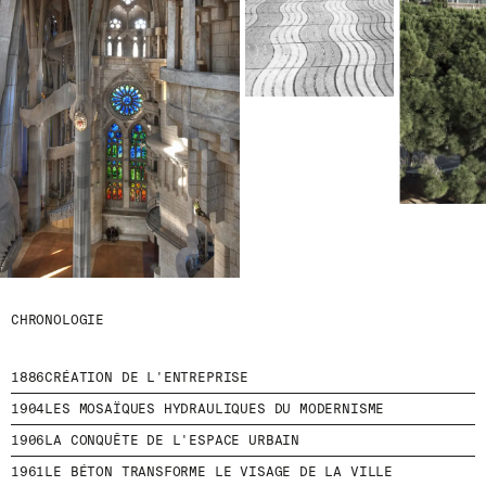
D
E
R
N
I
È
R
E
S
A
C
T
U
A
L
I
T
CHRONOLOGIE
É
S
E
1886
CRÉATION DE L'ENTREPRISE
N
V
1904
LES MOSAÏQUES HYDRAULIQUES DU MODERNISME
O
U
1906
LA CONQUÊTE DE L'ESPACE URBAIN
S
1961
LE BÉTON TRANSFORME LE VISAGE DE LA VILLE
A