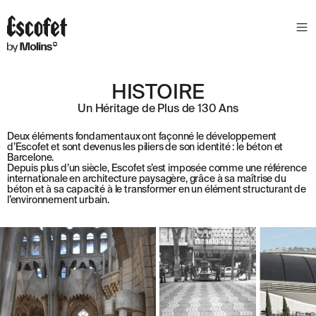
N
E
W
S
HISTOIRE
L
E
Un Héritage de Plus de 130 Ans
T
Deux éléments fondamentaux ont façonné le développement
T
d’Escofet et sont devenus les piliers de son identité : le béton et
Barcelone.
E
Depuis plus d’un siècle, Escofet s’est imposée comme une référence
R
internationale en architecture paysagère, grâce à sa maîtrise du
béton et à sa capacité à le transformer en un élément structurant de
l’environnement urbain.
R
E
C
E
V
E
Z
N
O
S