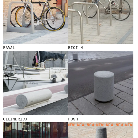
S
D
E
R
N
I
È
R
E
RAVAL
BICI-N
S
A
C
T
U
A
L
I
T
É
S
E
N
V
CILÍNDRICO
PUSH
O
NEW
NEW NEW NEW NEW NEW NEW NEW NEW NEW
U
S