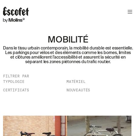
N
E
W
S
MOBILITÉ
L
Dans le tissu urbain contemporain, la mobilité durable est essentielle.
E
Les parkings pour vélos et des éléments comme les bornes, limites
et clôtures améliorent l’accessibilité et assurent la sécurité en
T
séparant les zones piétonnes du trafic routier.
T
E
FILTRER PAR
TYPOLOGIE
MATÉRIEL
R
CERTIFICATS
NOUVEAUTÉS
R
E
C
E
V
E
Z
N
O