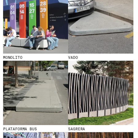
ENVOYER
J'AI LU ET J'ACCEPTE
LA POLITIQUE
DE CONFIDENTIALITÉ
.
MONOLITO
VADO
WE ARE MOLINS
GO TO CORPORATE SITE
CERTIFICATS
PLATAFORMA BUS
SAGRERA