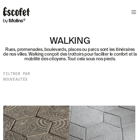
N
E
W
S
WALKING
L
Rues, promenades, boulevards, places ou parcs sont les itinéraires
E
de nos villes. Walking conçoit des trottoirs pour faciliter le confort et la
mobilité des citoyens. Tout cela sous nos pieds.
T
T
FILTRER PAR
E
NOUVEAUTÉS
R
R
E
C
E
V
E
Z
N
O