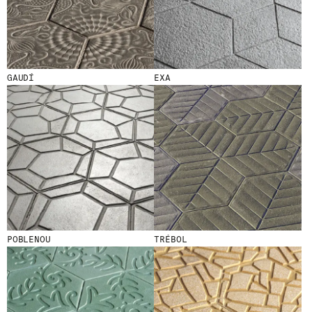
S
D
E
R
N
I
È
GAUDÍ
EXA
R
E
S
A
C
T
U
A
L
I
T
É
S
POBLENOU
TRÉBOL
E
N
V
O
U
S