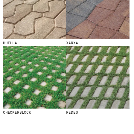
ENVOYER
J'AI LU ET J'ACCEPTE
LA POLITIQUE
DE CONFIDENTIALITÉ
.
HUELLA
XARXA
WE ARE MOLINS
GO TO CORPORATE SITE
CERTIFICATS
CHECKERBLOCK
REDES