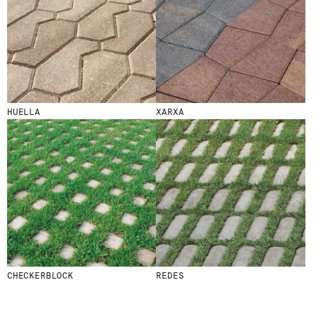
HE LEÍDO Y ACEPTO LA
POLÍTICA DE
PRIVACIDAD
ENVIAR
HUELLA
XARXA
WE ARE MOLINS
GO TO CORPORATE SITE
CERTIFICADOS
CHECKERBLOCK
REDES