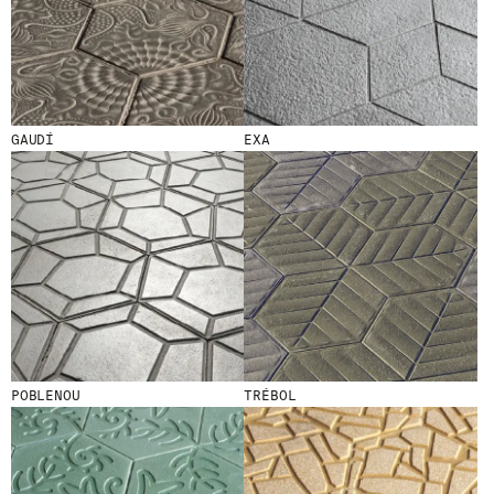
GAUDÍ
EXA
POBLENOU
TRÉBOL