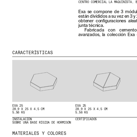
CENTRO COMERCIAL LA MAQUINISTA, 
Exa se compone de 3 módulo
están divididos a su vez en 3 y
obtener configuraciones aleat
junta técnica.
Fabricada con cemento 
avanzados, la colección Exa
CARACTERÍSTICAS
MENU
RRSS
NOSOTROS
IG
EXA 25
EXA 25
28,9 X 25 X 4,5 CM
28,9 X 25 X 4,5 CM
PRODUCTOS
IN
5,56 KG
5,56 KG
PROYECTOS
FB
INSTALACIÓN
CERTIFICADOS
SOBRE UNA BASE RÍGIDA DE HORMIGÓN
DISEÑADORES
VIMEO
STORIES
MATERIALES Y COLORES