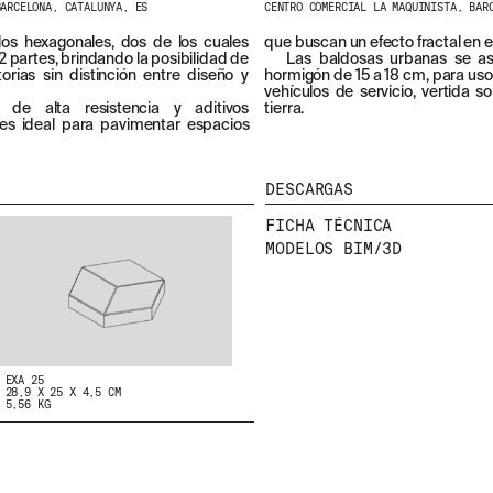
BARCELONA, CATALUNYA, ES
CENTRO COMERCIAL LA MAQUINISTA, BAR
s hexagonales, dos de los cuales
que buscan un efecto fractal en e
 2 partes, brindando la posibilidad de
Las baldosas urbanas se as
orias sin distinción entre diseño y
hormigón de 15 a 18 cm, para uso
vehículos de servicio, vertida
de alta resistencia y aditivos
tierra.
 es ideal para pavimentar espacios
DESCARGAS
FICHA TÉCNICA
MODELOS BIM/3D
NEWSLETTER
EXA 25
28,9 X 25 X 4,5 CM
5,56 KG
E
NTÉRATE DE NUESTRAS NOVEDADES SUSCRIBIÉNDO
A NUESTRA NEWSLETTER.