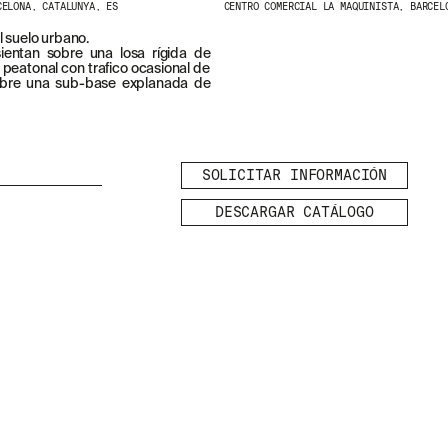
CELONA, CATALUNYA, ES
CENTRO COMERCIAL LA MAQUINISTA, BARCEL
l suelo urbano.
ientan sobre una losa rígida de
 peatonal con trafico ocasional de
 sobre una sub-base explanada de
SOLICITAR INFORMACIÓN
DESCARGAR CATÁLOGO
LEGAL
AVISO LEGAL
POLÍTICA DE
TE
COOKIES
POLÍTICA DE
PRIVACIDAD