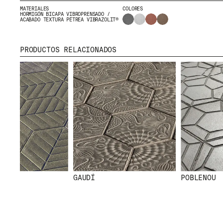
CONTACTO
MATERIALES
COLORES
HORMIGÓN BICAPA VIBROPRENSADO /
DESCARGAS
ACABADO TEXTURA PÉTREA VIBRAZOLIT®
PRODUCTOS RELACIONADOS
CERTIFICADOS
GAUDÍ
POBLENOU
© 2026 ESCOFET 1886 S.A.