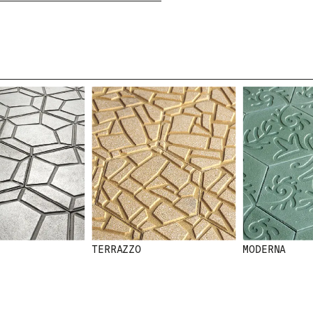
HE LEÍDO Y ACEPTO LA
POLÍTICA DE PRIVAC
ENVIAR
WE ARE MOLINS
GO TO CORPORATE 
TERRAZZO
MODERNA