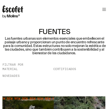
FUENTES
Las fuentes urbanas son elementos esenciales que embellecen el
paisaje urbano y proporcionan un punto de encuentro refrescante
para la comunidad. Estas estructuras no solo mejoran la estética de
las ciudades, sino que también contribuyen a la sostenibilidad y al
bienestar de los ciudadanos.
FILTRAR POR
MATERIAL
CERTIFICADOS
NOVEDADES
 NEW NEW NEW NEW NEW NEW NEW NEW NEW NEW NEW NEW
NEW NEW 