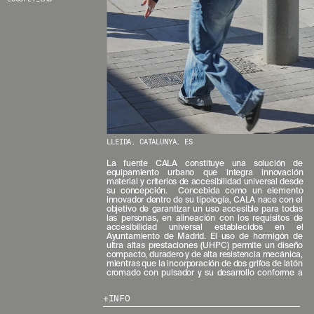
LLEIDA, CATALUNYA, ES
La fuente CALA constituye una solución de
los principios de diseño universal aseguran el uso
equipamiento urbano que integra innovación
autónomo por parte de personas con movilidad
material y criterios de accesibilidad universal desde
su concepción. ​ Concebida como un elemento
innovador dentro de su tipología, CALA nace con el
objetivo de garantizar un uso accesible para todas
las personas, en alineación con los requisitos de
accesibilidad universal establecidos en el
Ayuntamiento de Madrid.​ El uso de hormigón de
ultra altas prestaciones (UHPC) permite un diseño
compacto, duradero y de alta resistencia mecánica,
mientras que la incorporación de dos grifos de latón
cromado con pulsador y su desarrollo conforme a
INFO