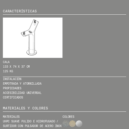
MENU
LEGAL
RRSS
CARACTERÍSTICAS
NOSOTROS
AVISO LEGAL
IG
PRODUCTOS
POLÍTICA DE COOKIES
IN
PROYECTOS
POLÍTICA DE PRIVACIDAD
FB
DISEÑADORES
CANAL ÉTICO
VIMEO
STORIES
CRÉDITOS
CONTACTO
CALA
DESCARGAS
133 X 74 X 37 CM
125 KG
INSTALACIÓN
EMPOTRADA Y ATORNILLADA
NEWSLETTER
PROPIEDADES
ACCESIBILIDAD UNIVERSAL
CERTIFICADOS
E
NTÉRATE DE NUESTRAS NOVEDADES
MATERIALES Y COLORES
SUSCRIBIÉNDOTE A NUESTRA NEWSLETTER.
MATERIALES
COLORES
UHPC SUAVE PULIDO E HIDROFUGADO /
SURTIDOR CON PULSADOR DE ACERO INOX