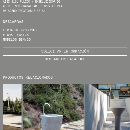
AISI 316L PULIDO / EMBELLECEDOR DE
HE LEÍDO Y ACEPTO LA
POLÍTICA DE
ACERO INOX GRANALLADO / TORNILLERÍA
PRIVACIDAD
DE ACERO INOXIDABLE A2-A4
DESCARGAS
ENVIAR
FICHA DE PRODUCTO
FICHA TÉCNICA
MODELOS BIM/3D
SOLICITAR INFORMACIÓN
WE ARE MOLINS
GO TO CORPORATE SITE
DESCARGAR CATÁLOGO
CERTIFICADOS
PRODUCTOS RELACIONADOS