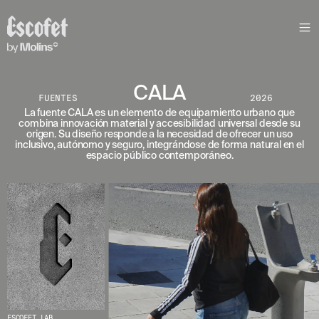
CALA
FUENTES
2026
La fuente CALA es un elemento de equipamiento urbano que
combina innovación material y accesibilidad universal desde su
origen. Su diseño responde a la necesidad de ofrecer un uso
inclusivo, autónomo y seguro, integrándose de forma natural en el
espacio público contemporáneo.
ESCOFET_LAB