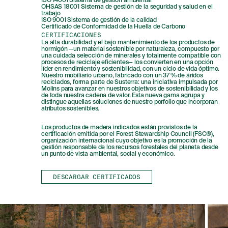
ISO 14001 Sistema de gestión ambiental
OHSAS 18001 Sistema de gestión de la seguridad y salud en el
trabajo
MENU
LEGAL
RRSS
ISO 9001 Sistema de gestión de la calidad
Certificado de Conformidad de la Huella de Carbono
NOSOTROS
AVISO LEGAL
IG
CERTIFICACIONES
La alta durabilidad y el bajo mantenimiento de los productos de
PRODUCTOS
POLÍTICA DE COOKIES
IN
hormigón —un material sostenible por naturaleza, compuesto por
una cuidada selección de minerales y totalmente compatible con
PROYECTOS
POLÍTICA DE PRIVACIDAD
FB
procesos de reciclaje eficientes— los convierten en una opción
líder en rendimiento y sostenibilidad, con un ciclo de vida óptimo.
DISEÑADORES
CANAL ÉTICO
VIMEO
Nuestro mobiliario urbano, fabricado con un 37 % de áridos
reciclados, forma parte de Susterra: una iniciativa impulsada por
STORIES
CRÉDITOS
Molins para avanzar en nuestros objetivos de sostenibilidad y los
de toda nuestra cadena de valor. Esta nueva gama agrupa y
CONTACTO
distingue aquellas soluciones de nuestro porfolio que incorporan
atributos sostenibles.
DESCARGAS
Los productos de madera indicados están provistos de la
certificación emitida por el Forest Stewardship Council (FSC®),
organización internacional cuyo objetivo es la promoción de la
gestión responsable de los recursos forestales del planeta desde
NEWSLETTER
un punto de vista ambiental, social y económico.
DESCARGAR CERTIFICADOS
E
NTÉRATE DE NUESTRAS NOVEDADES
SUSCRIBIÉNDOTE A NUESTRA NEWSLETTER.