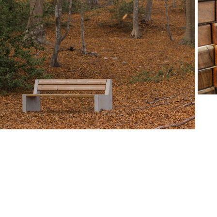
HE LEÍDO Y ACEPTO LA
POLÍTICA DE
PRIVACIDAD
ENVIAR
WE ARE MOLINS
GO TO CORPORATE SITE
CERTIFICADOS