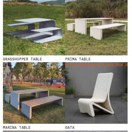
MENU
LEGAL
RRSS
NOSOTROS
AVISO LEGAL
IG
PRODUCTOS
POLÍTICA DE COOKIES
IN
PROYECTOS
POLÍTICA DE PRIVACIDAD
FB
DISEÑADORES
CANAL ÉTICO
VIMEO
STORIES
CRÉDITOS
GRASSHOPPER TABLE
PRIMA TABLE
CONTACTO
NEW
NEW NEW NEW NEW NEW NEW NEW NEW 
DESCARGAS
NEWSLETTER
E
NTÉRATE DE NUESTRAS NOVEDADES
SUSCRIBIÉNDOTE A NUESTRA NEWSLETTER.
MARINA TABLE
GATA