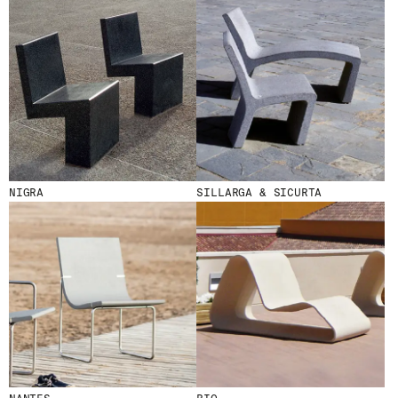
HE LEÍDO Y ACEPTO LA
POLÍTICA DE
PRIVACIDAD
ENVIAR
WE ARE MOLINS
GO TO CORPORATE SITE
NIGRA
SILLARGA & SICURTA
CERTIFICADOS