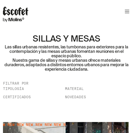
SILLAS Y MESAS
Las sillas urbanas resistentes, las tumbonas para exteriores para la
contemplación y las mesas urbanas fomentan reuniones en el
espacio público.
Nuestra gama de sillas y mesas urbanas ofrece materiales
duraderos, adaptados a distintos entornos urbanos para mejorar la
experiencia ciudadana.
FILTRAR POR
TIPOLOGÍA
MATERIAL
CERTIFICADOS
NOVEDADES
W NEW NEW NEW NEW NEW NEW NEW NEW NEW NEW NEW NEW NEW
NEW