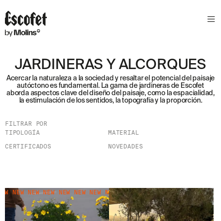
JARDINERAS Y ALCORQUES
Acercar la naturaleza a la sociedad y resaltar el potencial del paisaje
autóctono es fundamental. La gama de jardineras de Escofet
aborda aspectos clave del diseño del paisaje, como la espacialidad,
la estimulación de los sentidos, la topografía y la proporción.
FILTRAR POR
TIPOLOGÍA
MATERIAL
CERTIFICADOS
NOVEDADES
W NEW NEW NEW NEW NEW NEW NEW NEW NEW NEW NEW NEW NEW
NEW