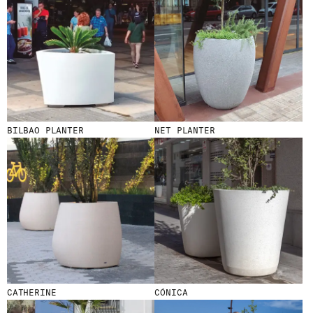
HE LEÍDO Y ACEPTO LA
POLÍTICA DE
PRIVACIDAD
ENVIAR
BILBAO PLANTER
NET PLANTER
WE ARE MOLINS
GO TO CORPORATE SITE
CERTIFICADOS
CATHERINE
CÓNICA