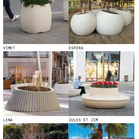
VÍMET
ESFERA
LENA
JULES ET JIM