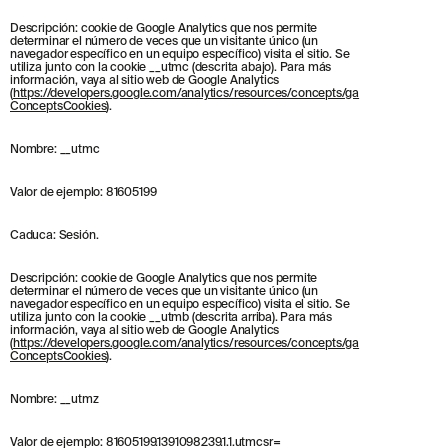
Descripción: cookie de Google Analytics que nos permite
MENU
LEGAL
RRSS
determinar el número de veces que un visitante único (un
navegador específico en un equipo específico) visita el sitio. Se
NOSOTROS
AVISO LEGAL
IG
utiliza junto con la cookie __utmc (descrita abajo). Para más
información, vaya al sitio web de Google Analytics
PRODUCTOS
POLÍTICA DE COOKIES
IN
(
https://developers.google.com/analytics/resources/concepts/ga
ConceptsCookies
).
PROYECTOS
POLÍTICA DE PRIVACIDAD
FB
DISEÑADORES
CANAL ÉTICO
VIMEO
Nombre: __utmc
STORIES
CRÉDITOS
CONTACTO
Valor de ejemplo: 81605199
DESCARGAS
Caduca: Sesión.
Descripción: cookie de Google Analytics que nos permite
determinar el número de veces que un visitante único (un
NEWSLETTER
navegador específico en un equipo específico) visita el sitio. Se
utiliza junto con la cookie __utmb (descrita arriba). Para más
información, vaya al sitio web de Google Analytics
(
https://developers.google.com/analytics/resources/concepts/ga
ConceptsCookies
).
E
NTÉRATE DE NUESTRAS NOVEDADES
SUSCRIBIÉNDOTE A NUESTRA NEWSLETTER.
Nombre: __utmz
Valor de ejemplo: 81605199.1391098239.1.1.utmcsr=