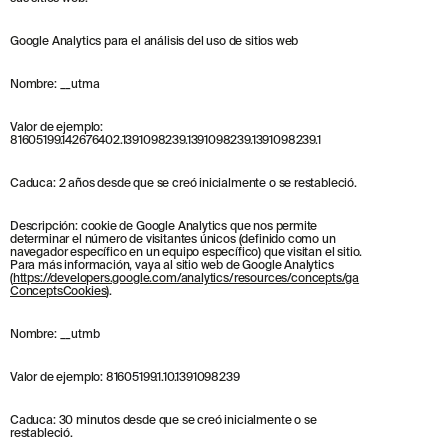
Google Analytics para el análisis del uso de sitios web
Nombre: __utma
Valor de ejemplo:
81605199.142676402.1391098239.1391098239.1391098239.1
Caduca: 2 años desde que se creó inicialmente o se restableció.
Descripción: cookie de Google Analytics que nos permite
determinar el número de visitantes únicos (definido como un
navegador específico en un equipo específico) que visitan el sitio.
Para más información, vaya al sitio web de Google Analytics
(
https://developers.google.com/analytics/resources/concepts/ga
ConceptsCookies
).
Nombre: __utmb
Valor de ejemplo: 81605199.1.10.1391098239
Caduca: 30 minutos desde que se creó inicialmente o se
restableció.