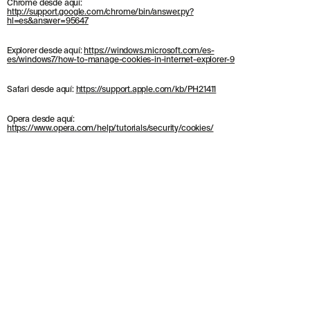
Chrome desde aquí:
http://support.google.com/chrome/bin/answer.py?
hl=es&answer=95647
Explorer desde aquí:
https://windows.microsoft.com/es-
es/windows7/how-to-manage-cookies-in-internet-explorer-9
Safari desde aquí:
https://support.apple.com/kb/PH21411
Opera desde aquí:
https://www.opera.com/help/tutorials/security/cookies/