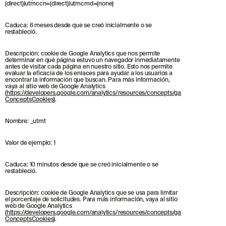
(direct)|utmccn=(direct)|utmcmd=(none)
HE LEÍDO Y ACEPTO LA
POLÍTICA DE
PRIVACIDAD
Caduca: 6 meses desde que se creó inicialmente o se
restableció.
ENVIAR
Descripción: cookie de Google Analytics que nos permite
determinar en qué página estuvo un navegador inmediatamente
antes de visitar cada página en nuestro sitio. Esto nos permite
evaluar la eficacia de los enlaces para ayudar a los usuarios a
encontrar la información que buscan. Para más información,
vaya al sitio web de Google Analytics
(
https://developers.google.com/analytics/resources/concepts/ga
WE ARE MOLINS
GO TO CORPORATE SITE
ConceptsCookies
).
Nombre: _utmt
CERTIFICADOS
Valor de ejemplo: 1
Caduca: 10 minutos desde que se creó inicialmente o se
restableció.
Descripción: cookie de Google Analytics que se usa para limitar
el porcentaje de solicitudes. Para más información, vaya al sitio
web de Google Analytics
(
https://developers.google.com/analytics/resources/concepts/ga
ConceptsCookies
).