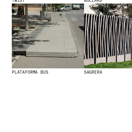
TWIST
BOLLARD
PLATAFORMA BUS
SAGRERA
MENU
RRSS
NOSOTROS
IG
PRODUCTOS
IN
PROYECTOS
FB
DISEÑADORES
VIMEO
STORIES
CONTACTO