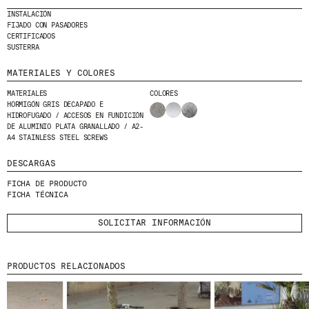
HE LEÍDO Y ACEPTO LA
POLÍTICA DE
INSTALACIÓN
PRIVACIDAD
FIJADO CON PASADORES
CERTIFICADOS
SUSTERRA
ENVIAR
MATERIALES Y COLORES
MATERIALES
COLORES
HORMIGÓN GRIS DECAPADO E
HIDROFUGADO / ACCESOS EN FUNDICIÓN
DE ALUMINIO PLATA GRANALLADO / A2-
WE ARE MOLINS
GO TO CORPORATE SITE
A4 STAINLESS STEEL SCREWS
DESCARGAS
CERTIFICADOS
FICHA DE PRODUCTO
FICHA TÉCNICA
SOLICITAR INFORMACIÓN
PRODUCTOS RELACIONADOS