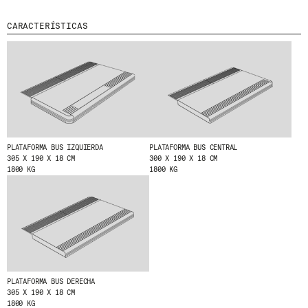
MENU
LEGAL
RRSS
CARACTERÍSTICAS
NOSOTROS
AVISO LEGAL
IG
PRODUCTOS
POLÍTICA DE COOKIES
IN
PROYECTOS
POLÍTICA DE PRIVACIDAD
FB
DISEÑADORES
CANAL ÉTICO
VIMEO
STORIES
CRÉDITOS
CONTACTO
PLATAFORMA BUS IZQUIERDA
PLATAFORMA BUS CENTRAL
DESCARGAS
305 X 190 X 18 CM
300 X 190 X 18 CM
1800 KG
1800 KG
NEWSLETTER
E
NTÉRATE DE NUESTRAS NOVEDADES
SUSCRIBIÉNDOTE A NUESTRA NEWSLETTER.
PLATAFORMA BUS DERECHA
305 X 190 X 18 CM
1800 KG