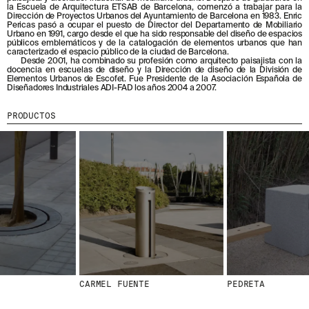
la Escuela de Arquitectura ETSAB de Barcelona, comenzó a trabajar para la
Dirección de Proyectos Urbanos del Ayuntamiento de Barcelona en 1983. Enric
MENU
LEGAL
RRSS
Pericas pasó a ocupar el puesto de Director del Departamento de Mobiliario
Urbano en 1991, cargo desde el que ha sido responsable del diseño de espacios
públicos emblemáticos y de la catalogación de elementos urbanos que han
NOSOTROS
AVISO LEGAL
IG
caracterizado el espacio público de la ciudad de Barcelona.
Desde 2001, ha combinado su profesión como arquitecto paisajista con la
PRODUCTOS
POLÍTICA DE COOKIES
IN
docencia en escuelas de diseño y la Dirección de diseño de la División de
Elementos Urbanos de Escofet. Fue Presidente de la Asociación Española de
PROYECTOS
POLÍTICA DE PRIVACIDAD
FB
Diseñadores Industriales ADI-FAD los años 2004 a 2007.
DISEÑADORES
CANAL ÉTICO
VIMEO
PRODUCTOS
STORIES
CRÉDITOS
CONTACTO
DESCARGAS
NEWSLETTER
E
NTÉRATE DE NUESTRAS NOVEDADES
SUSCRIBIÉNDOTE A NUESTRA NEWSLETTER.
CARMEL FUENTE
PEDRETA