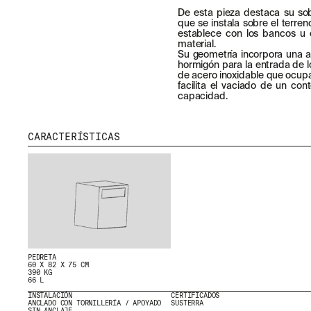
De esta pieza destaca su sob
que se instala sobre el terren
establece con los bancos u 
material.
Su geometría incorpora una ab
hormigón para la entrada de l
de acero inoxidable que ocupa 
facilita el vaciado de un con
capacidad.
CARACTERÍSTICAS
MENU
RRSS
NOSOTROS
IG
PRODUCTOS
IN
PEDRETA
60 X 82 X 75 CM
PROYECTOS
FB
390 KG
66 L
DISEÑADORES
VIMEO
INSTALACIÓN
CERTIFICADOS
STORIES
ANCLADO CON TORNILLERÍA / APOYADO
SUSTERRA
SIN ANCLAJE