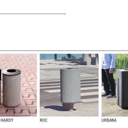
HE LEÍDO Y ACEPTO LA
POLÍTICA DE PRIVAC
ENVIAR
WE ARE MOLINS
GO TO CORPORATE 
ARDY
ROC
URBANA