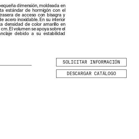
 pequeña dimensión, moldeada en
rta estándar de hormigón con el
rasera de acceso con bisagra y
de acero inoxidable. En su interior
 color amarillo en
 cm. El volumen se apoya sobre el
nclaje debido a su estabilidad
SOLICITAR INFORMACIÓN
DESCARGAR CATÁLOGO
LEGAL
AVISO LEGAL
POLÍTICA DE
TE
COOKIES
POLÍTICA DE
PRIVACIDAD