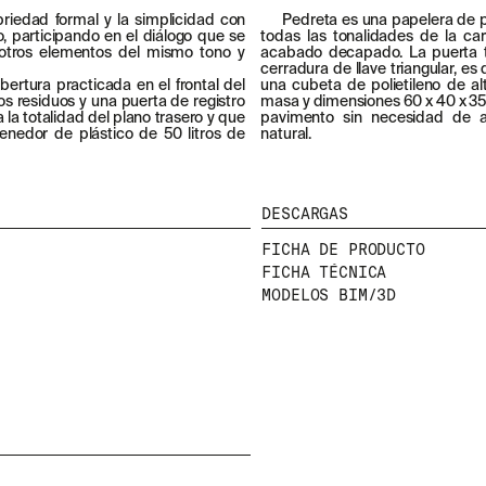
riedad formal y la simplicidad con
Pedreta es una papelera de
o, participando en el diálogo que se
todas las tonalidades de la ca
otros elementos del mismo tono y
acabado decapado. La puerta t
cerradura de llave triangular, es 
ertura practicada en el frontal del
una cubeta de polietileno de alta densidad de
os residuos y una puerta de registro
masa y dimensiones 60 x 40 x 35
la totalidad del plano trasero y que
pavimento sin necesidad de a
tenedor de plástico de 50 litros de
natural.
DESCARGAS
FICHA DE PRODUCTO
FICHA TÉCNICA
MODELOS BIM/3D
NEWSLETTER
E
NTÉRATE DE NUESTRAS NOVEDADES SUSCRIBIÉNDO
A NUESTRA NEWSLETTER.