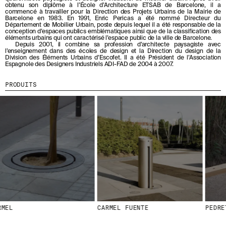
B
obtenu son diplôme à l’École d’Architecture ETSAB de Barcelone, il a
O
commencé à travailler pour la Direction des Projets Urbains de la Mairie de
MENU
LÉGAL
RRSS
Barcelone en 1983. En 1991, Enric Pericas a été nommé Directeur du
N
Département de Mobilier Urbain, poste depuis lequel il a été responsable de la
N
conception d’espaces publics emblématiques ainsi que de la classification des
NOUS
MENTIONS LÉGALES
IG
A
éléments urbains qui ont caractérisé l’espace public de la ville de Barcelone.
Depuis 2001, il combine sa profession d’architecte paysagiste avec
N
PRODUITS
POLITIQUE DE COOKIES
IN
l’enseignement dans des écoles de design et la Direction du design de la
T
Division des Éléments Urbains d’Escofet. Il a été Président de l’Association
PROJETS
POLITIQUE DE
FB
À
Espagnole des Designers Industriels ADI-FAD de 2004 à 2007.
CONFIDENTIALITÉ
N
DESIGNERS
VIMEO
O
CANAL ÉTHIQUE
PRODUITS
STORIES
T
CRÉDITS
R
CONTACT
E
TÉLÉCHARGEMENTS
N
E
W
S
L
E
T
T
E
R
.
L
CARMEL FUENTE
PEDRETA