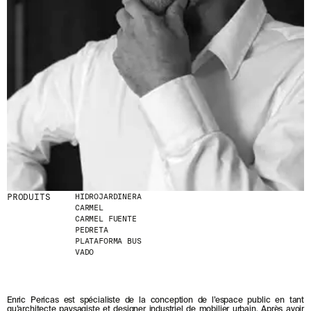
D
E
R
N
I
È
R
E
S
A
C
T
U
A
L
I
PRODUITS
HIDROJARDINERA
T
CARMEL
É
CARMEL FUENTE
S
PEDRETA
E
PLATAFORMA BUS
N
VADO
V
O
U
S
Enric Pericas est spécialiste de la conception de l’espace public en tant
A
qu’architecte paysagiste et designer industriel de mobilier urbain. Après avoir