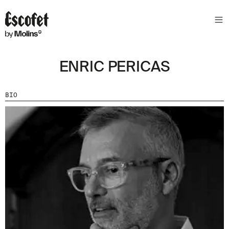
N
E
W
S
ENRIC PERICAS
L
E
T
BIO
T
E
R
R
E
C
E
V
E
Z
N
O
S