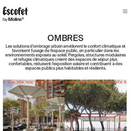
N
E
W
S
OMBRES
L
E
Les solutions d’ombrage urbain améliorent le confort climatique et
favorisent l’usage de l’espace public, en particulier dans les
T
environnements exposés au soleil. Pergolas, structures modulaires
T
et refuges climatiques créent des espaces de séjour plus
confortables, réduisent l’exposition solaire et contribuent à des
E
espaces publics plus habitables et résilients.
R
NEW NEW NEW NEW NEW NEW NEW NEW NEW NEW NEW NEW NEW
NEW
NEW NEW NEW NEW NEW NEW NEW NEW NE
NEW N
R
E
C
E
V
E
Z
N
O
S