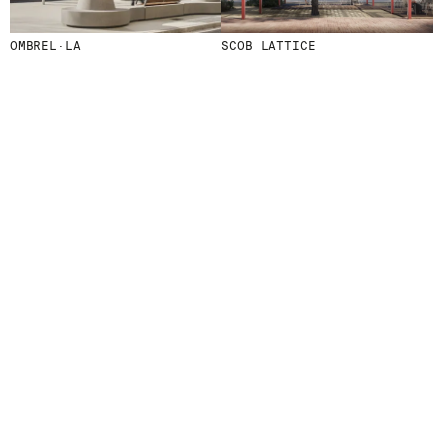
D
E
R
OMBREL·LA
SCOB LATTICE
N
I
È
R
E
S
A
C
T
U
A
L
I
T
É
S
E
N
V
O
U
S
A