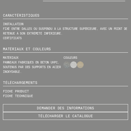
O
N
MENU
LÉGAL
RRSS
N
A
CARACTÉRISTIQUES
N
NOUS
MENTIONS LÉGALES
IG
INSTALLATION
T
PRODUITS
POLITIQUE DE COOKIES
IN
FIXÉ ENTRE DALLES OU SUSPENDU À LA STRUCTURE SUPÉRIEURE, AVEC UN POINT DE
À
RETENUE À SON EXTRÉMITÉ INFÉRIEURE.
PROJETS
N
POLITIQUE DE
FB
CERTIFICATS
O
CONFIDENTIALITÉ
DESIGNERS
VIMEO
T
CANAL ÉTHIQUE
MATÉRIAUX ET COULEURS
STORIES
R
E
CRÉDITS
CONTACT
MATÉRIAUX
COULEURS
N
PANNEAUX FABRIQUÉS EN BÉTON UHPC,
TÉLÉCHARGEMENTS
E
SOUTENUS PAR DES SUPPORTS EN ACIER
W
INOXYDABLE.
S
L
TÉLÉCHARGEMENTS
E
T
FICHE PRODUIT
T
FICHE TECHNIQUE
E
R
DEMANDER DES INFORMATIONS
.
TÉLÉCHARGER LE CATALOGUE