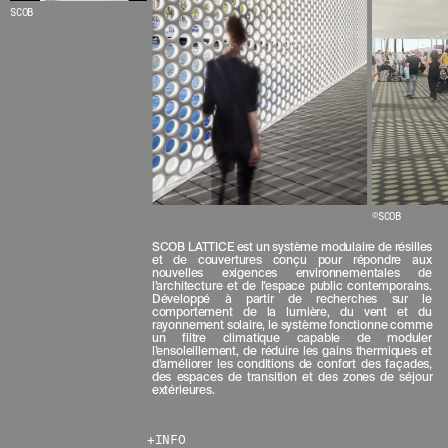
E
SCOB
R
N
I
È
R
E
S
A
C
T
U
A
©SCOB
L
I
SCOB LATTICE est un système modulaire de résilles
T
et de couvertures conçu pour répondre aux
nouvelles exigences environnementales de
É
l’architecture et de l’espace public contemporains.
S
Développé à partir de recherches sur le
E
comportement de la lumière, du vent et du
rayonnement solaire, le système fonctionne comme
N
un filtre climatique capable de moduler
V
l’ensoleillement, de réduire les gains thermiques et
O
d’améliorer les conditions de confort des façades,
U
des espaces de transition et des zones de séjour
extérieures.
S
A
B
INFO