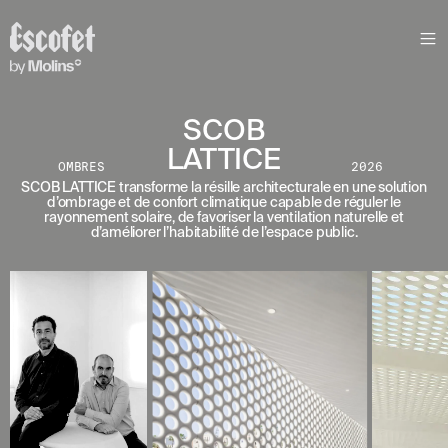
N
E
W
S
L
SCOB
E
LATTICE
T
OMBRES
2026
T
SCOB LATTICE transforme la résille architecturale en une solution
d’ombrage et de confort climatique capable de réguler le
E
rayonnement solaire, de favoriser la ventilation naturelle et
R
d’améliorer l’habitabilité de l’espace public.
R
E
C
E
V
E
Z
N
O
S
D