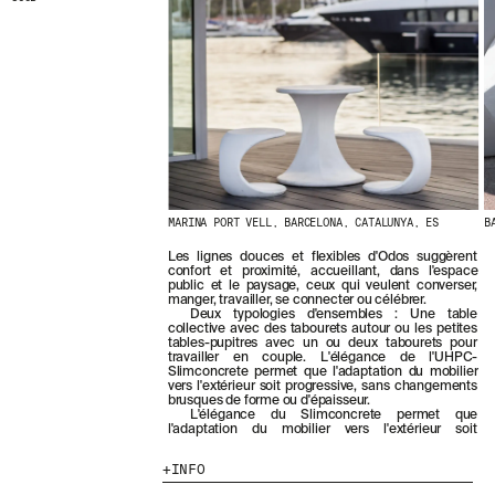
E
R
N
I
È
R
E
S
A
C
T
U
MARINA PORT VELL, BARCELONA, CATALUNYA, ES
B
A
L
Les lignes douces et flexibles d'Odos suggèrent
I
confort et proximité, accueillant, dans l'espace
T
public et le paysage, ceux qui veulent converser,
manger, travailler, se connecter ou célébrer.
É
Deux typologies d'ensembles : Une table
S
collective avec des tabourets autour ou les petites
E
tables-pupitres avec un ou deux tabourets pour
travailler en couple. L'élégance de l'UHPC-
N
Slimconcrete permet que l'adaptation du mobilier
V
vers l'extérieur soit progressive, sans changements
O
brusques de forme ou d'épaisseur.
L'élégance du Slimconcrete permet que
U
l'adaptation du mobilier vers l'extérieur soit
S
A
INFO
B