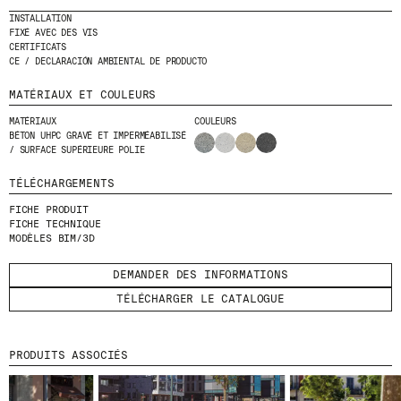
INSTALLATION
FIXÉ AVEC DES VIS
ENVOYER
CERTIFICATS
CE / DECLARACIÓN AMBIENTAL DE PRODUCTO
J'AI LU ET J'ACCEPTE
LA POLITIQUE
DE CONFIDENTIALITÉ
.
MATÉRIAUX ET COULEURS
MATÉRIAUX
COULEURS
BÉTON UHPC GRAVÉ ET IMPERMÉABILISÉ
/ SURFACE SUPÉRIEURE POLIE
WE ARE MOLINS
GO TO CORPORATE SITE
TÉLÉCHARGEMENTS
FICHE PRODUIT
FICHE TECHNIQUE
CERTIFICATS
MODÈLES BIM/3D
DEMANDER DES INFORMATIONS
TÉLÉCHARGER LE CATALOGUE
PRODUITS ASSOCIÉS