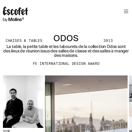
N
E
W
S
L
ODOS
E
CHAISES & TABLES
2013
T
La table, la petite table et les tabourets de la collection Odos sont
des lieux de réunion issus des salles de classe et des salles à manger
T
des maisons.
E
FX INTERNATIONAL DESIGN AWARD
R
R
E
C
E
V
E
Z
N
O
S
D
SCOB