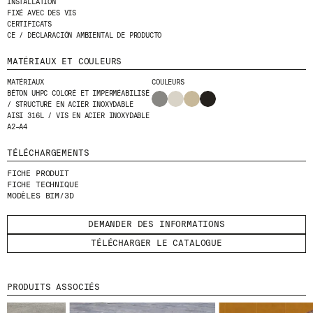
INSTALLATION
FIXÉ AVEC DES VIS
CERTIFICATS
ENVOYER
CE / DECLARACIÓN AMBIENTAL DE PRODUCTO
J'AI LU ET J'ACCEPTE
LA POLITIQUE
MATÉRIAUX ET COULEURS
DE CONFIDENTIALITÉ
.
MATÉRIAUX
COULEURS
BÉTON UHPC COLORÉ ET IMPERMÉABILISÉ
/ STRUCTURE EN ACIER INOXYDABLE
AISI 316L / VIS EN ACIER INOXYDABLE
A2–A4
WE ARE MOLINS
GO TO CORPORATE SITE
TÉLÉCHARGEMENTS
FICHE PRODUIT
CERTIFICATS
FICHE TECHNIQUE
MODÈLES BIM/3D
DEMANDER DES INFORMATIONS
TÉLÉCHARGER LE CATALOGUE
PRODUITS ASSOCIÉS