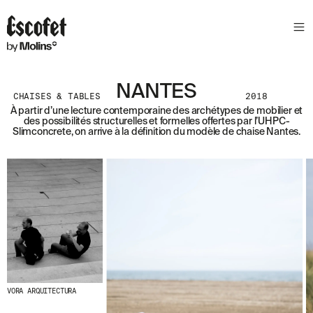
N
E
W
S
L
NANTES
E
CHAISES & TABLES
2018
T
À partir d’une lecture contemporaine des archétypes de mobilier et
des possibilités structurelles et formelles offertes par l’UHPC-
T
Slimconcrete, on arrive à la définition du modèle de chaise Nantes.
E
R
R
E
C
E
V
E
Z
N
O
VORA ARQUITECTURA
S
D