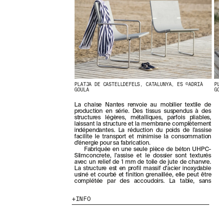
E
R
N
I
È
R
E
S
A
C
PLATJA DE CASTELLDEFELS, CATALUNYA, ES ©ADRIÀ
P
T
GOULA
G
U
A
La chaise Nantes renvoie au mobilier textile de
L
production en série. Des tissus suspendus à des
structures légères, métalliques, parfois pliables,
I
laissant la structure et la membrane complètement
T
indépendantes. La réduction du poids de l'assise
É
facilite le transport et minimise la consommation
S
d'énergie pour sa fabrication.
Fabriquée en une seule pièce de béton UHPC-
E
Slimconcrete, l'assise et le dossier sont texturés
N
avec un relief de 1 mm de toile de jute de chanvre.
V
La structure est en profil massif d'acier inoxydable
usiné et courbé et finition grenaillée, elle peut être
O
complétée par des accoudoirs. La table, sans
U
S
INFO
A
B