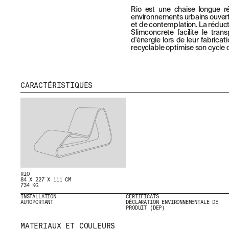
Rio est une chaise longue ré
environnements urbains ouver
et de contemplation. La réduc
Slimconcrete facilite le tra
d'énergie lors de leur fabrica
recyclable optimise son cycle d
CARACTÉRISTIQUES
RIO
84 X 227 X 111 CM
734 KG
INSTALLATION
CERTIFICATS
AUTOPORTANT
DÉCLARATION ENVIRONNEMENTALE DE
PRODUIT (DEP)
MATÉRIAUX ET COULEURS