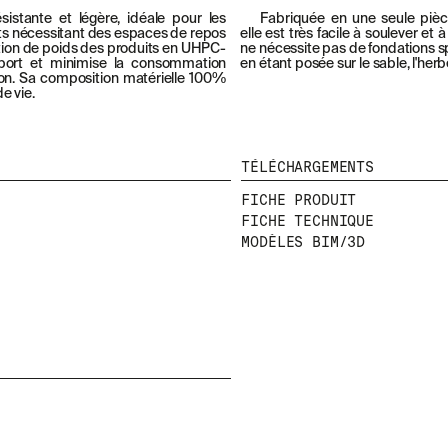
sistante et légère, idéale pour les
Fabriquée en une seule piè
ts nécessitant des espaces de repos
elle est très facile à soulever et
tion de poids des produits en UHPC-
ne nécessite pas de fondations sp
nsport et minimise la consommation
en étant posée sur le sable, l'herb
tion. Sa composition matérielle 100%
e vie.
TÉLÉCHARGEMENTS
FICHE PRODUIT
FICHE TECHNIQUE
MODÈLES BIM/3D