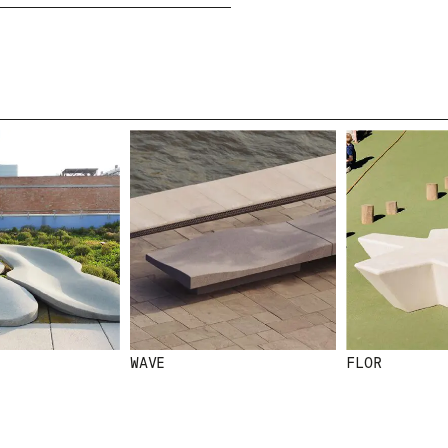
SS
NEWSLETTER
N
E
MEO
W
S
L
E
WAVE
FLOR
T
T
E