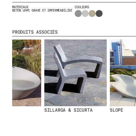
MATÉRIAUX
COULEURS
BÉTON UHPC GRAVÉ ET IMPERMÉABILISÉ
PRODUITS ASSOCIÉS
MENU
RR
NOUS
IG
PRODUITS
IN
PROJETS
FB
DESIGNERS
VI
STORIES
CONTACT
TÉLÉCHARGEMENTS
SILLARGA & SICURTA
SLOPE