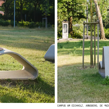
CAMPUS AM EICHHOLZ, ARNSBERG, DE ©NI