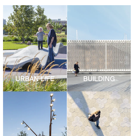
D
E
R
N
I
È
R
E
S
A
C
T
U
A
L
URBAN LIFE
BUILDING
I
T
É
S
E
N
V
O
U
S
A