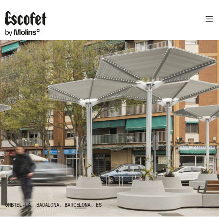
N
E
W
S
L
E
T
T
E
R
R
E
C
E
V
E
Z
N
OMBREL·LA, BADALONA, BARCELONA, ES
O
S