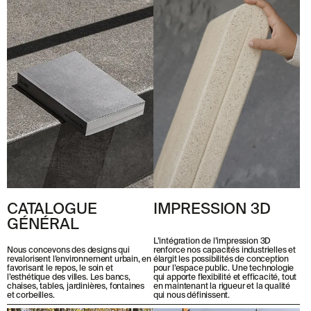
© 2026 ESCOFET 1886 S.A.
CATALOGUE
IMPRESSION 3D
GÉNÉRAL
L’intégration de l’impression 3D
renforce nos capacités industrielles et
Nous concevons des designs qui
élargit les possibilités de conception
revalorisent l’environnement urbain, en
pour l’espace public. Une technologie
favorisant le repos, le soin et
qui apporte flexibilité et efficacité, tout
l’esthétique des villes. Les bancs,
en maintenant la rigueur et la qualité
chaises, tables, jardinières, fontaines
qui nous définissent.
et corbeilles.