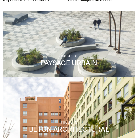
emblématiques au monde.
responsable et respectueux.
PROJETS
PAYSAGE URBAIN
PROJETS
BÉTON ARCHITECTURAL