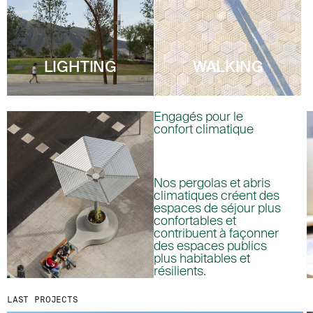
B
O
MENU
LÉGAL
RRSS
N
N
NOUS
MENTIONS LÉGALES
IG
A
N
PRODUITS
POLITIQUE DE COOKIES
IN
LIGHTING
WALKING
T
PROJETS
POLITIQUE DE
FB
À
CONFIDENTIALITÉ
N
DESIGNERS
VIMEO
O
CANAL ÉTHIQUE
Engagés pour le
STORIES
T
confort climatique
CRÉDITS
R
CONTACT
E
TÉLÉCHARGEMENTS
N
E
W
Nos pergolas et abris
S
climatiques créent des
L
espaces de séjour plus
E
confortables et
T
contribuent à façonner
T
des espaces publics
E
plus habitables et
R
résilients.
.
LAST PROJECTS