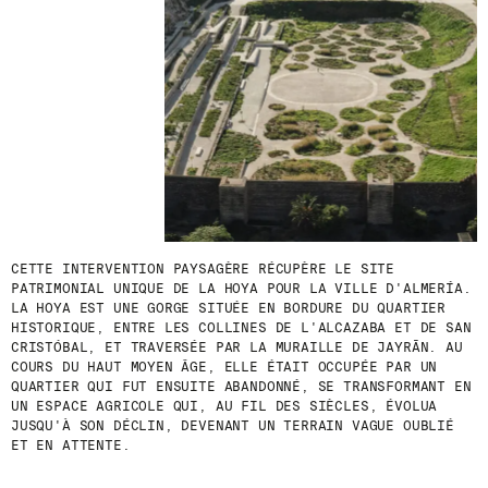
D
E
R
N
I
È
R
E
S
A
C
T
U
A
CETTE INTERVENTION PAYSAGÈRE RÉCUPÈRE LE SITE
L
PATRIMONIAL UNIQUE DE LA HOYA POUR LA VILLE D'ALMERÍA.
I
LA HOYA EST UNE GORGE SITUÉE EN BORDURE DU QUARTIER
T
HISTORIQUE, ENTRE LES COLLINES DE L'ALCAZABA ET DE SAN
É
S
CRISTÓBAL, ET TRAVERSÉE PAR LA MURAILLE DE JAYRĀN. AU
E
COURS DU HAUT MOYEN ÂGE, ELLE ÉTAIT OCCUPÉE PAR UN
N
QUARTIER QUI FUT ENSUITE ABANDONNÉ, SE TRANSFORMANT EN
V
UN ESPACE AGRICOLE QUI, AU FIL DES SIÈCLES, ÉVOLUA
O
JUSQU'À SON DÉCLIN, DEVENANT UN TERRAIN VAGUE OUBLIÉ
U
ET EN ATTENTE.
S
A