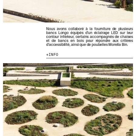
ENVOYER
J'AI LU ET J'ACCEPTE
LA POLITIQUE
Nous avons collaboré à la fourniture de plusieurs
DE CONFIDENTIALITÉ
.
bancs Longo équipés d'un éclairage LED sur leur
contour inférieur, certains accompagnés de chaises
et de bancs en bois pour répondre aux critères
d'accessibilité, ainsi que de poubelles Morella Bin.
INFO
WE ARE MOLINS
GO TO CORPORATE SITE
CERTIFICATS