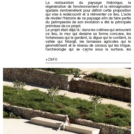
B
La restauration du paysage historique, la
O
régénération de l'environnement et la réimagination
MENU
LÉGAL
RRSS
spatiale s'entremêlent pour définir cette proposition
N
qui vise à redécouvrir et à réinventer ce lieu. L'acte
N
de révéler l'histoire de ce paysage afin de faire partie
NOUS
MENTIONS LÉGALES
IG
A
du palimpseste de son évolution a été la principale
prémisse de ce projet.
N
PRODUITS
POLITIQUE DE COOKIES
IN
Le projet était déjà là : dans les collines qui entourent
T
ce lieu, le mur qui dessine sa forme concave, les
PROJETS
POLITIQUE DE
FB
À
forteresses qui le gardent, la digue qui le contient, la
CONFIDENTIALITÉ
vallée qui l'élargit, les terrasses agricoles qui le
N
DESIGNERS
VIMEO
géométrisent et le réseau de canaux qui les irrigue,
O
CANAL ÉTHIQUE
l'archéologie qui se cache sous la surface, les
STORIES
T
escarpements et les affleurements de pierre, les
CRÉDITS
R
tons de sa terre, sa végétation résistante, sa faune
CONTACT
INFO
sauvage, son atmosphère aride et son grand ciel
E
bleu. Notre tâche consistait simplement à soigner
TÉLÉCHARGEMENTS
N
les caractéristiques que nous avons trouvées, en les
E
accentuant au moyen d'une intervention douce qui
est à la fois minimale dans son impact et très
W
spécifique.
S
Le parc imaginé, les jardins méditerranéens de La
L
Hoya, est un paysage qui comprend un cadre
monumental, une réserve archéologique, un
E
sanctuaire pour la flore et la faune au centre de la
T
ville, une célébration du climat méditerranéen semi-
T
aride et un reflet de la culture de l'eau d'Almería.
E
R
.