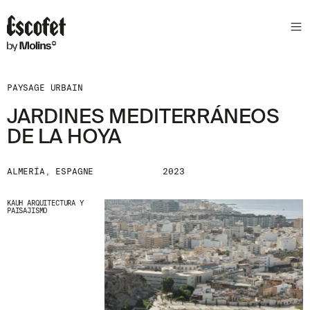
N
E
W
S
PAYSAGE URBAIN
L
E
JARDINES MEDITERRÁNEOS
T
DE LA HOYA
T
E
ALMERÍA, ESPAGNE
2023
R
R
KAUH ARQUITECTURA Y
PAISAJISMO
E
C
E
V
E
Z
N
O
S