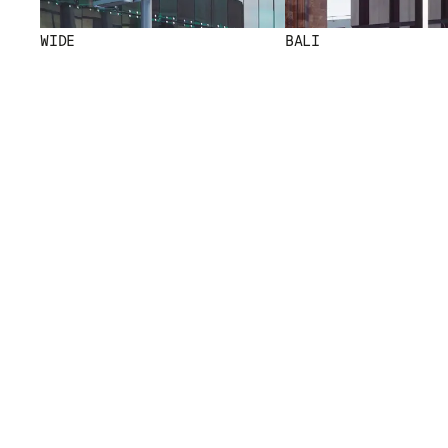
WIDE
BALI
MENU
RR
NOUS
IG
PRODUITS
IN
PROJETS
FB
DESIGNERS
VI
STORIES
CONTACT