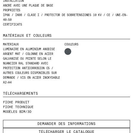
INSTALLATION
ANCRÉ AVEC UNE PLAQUE DE BASE
PROPRIÉTÉS
ENVOYER
IP66 / IK08 / CLASE I / PROTECTOR DE SOBRETENSIONES 10 KV / CE / UNE-EN-
40-50
J'AI LU ET J'ACCEPTE
LA POLITIQUE
CERTIFICATS
DE CONFIDENTIALITÉ
.
MATÉRIAUX ET COULEURS
MATÉRIAUX
COULEURS
LUMINAIRE EN ALUMINIUM ANODISÉ
ARGENT MAT / COLONNE EN ACIER
WE ARE MOLINS
GO TO CORPORATE SITE
GALVANISÉ OU PEINTE SELON LE
NUANCIER RAL STANDARD AVEC
PROTECTION ANTICORROSION C5 /
AUTRES COULEURS DISPONIBLES SUR
CERTIFICATS
DEMANDE / VIS EN ACIER INOXYDABLE
A2–A4
TÉLÉCHARGEMENTS
FICHE PRODUIT
FICHE TECHNIQUE
MODÈLES BIM/3D
DEMANDER DES INFORMATIONS
TÉLÉCHARGER LE CATALOGUE