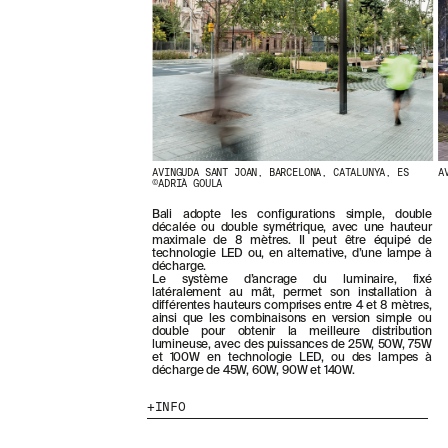
E
R
N
I
È
R
E
S
A
C
AVINGUDA SANT JOAN, BARCELONA, CATALUNYA, ES
A
T
©ADRIÀ GOULA
U
A
Bali adopte les configurations simple, double
L
décalée ou double symétrique, avec une hauteur
maximale de 8 mètres. Il peut être équipé de
I
technologie LED ou, en alternative, d’une lampe à
T
décharge.
É
Le système d’ancrage du luminaire, fixé
S
latéralement au mât, permet son installation à
différentes hauteurs comprises entre 4 et 8 mètres,
E
ainsi que les combinaisons en version simple ou
N
double pour obtenir la meilleure distribution
V
lumineuse, avec des puissances de 25W, 50W, 75W
et 100W en technologie LED, ou des lampes à
O
décharge de 45W, 60W, 90W et 140W.
U
S
INFO
A
B