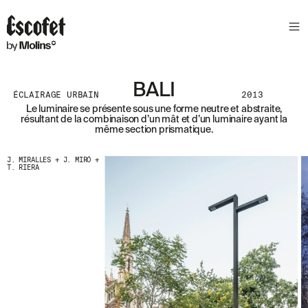
N
E
W
S
L
BALI
E
ÉCLAIRAGE URBAIN
2013
T
Le luminaire se présente sous une forme neutre et abstraite,
résultant de la combinaison d’un mât et d’un luminaire ayant la
T
même section prismatique.
E
R
J. MIRALLES + J. MIRÓ +
T. RIERA
R
E
C
E
V
E
Z
N
O
S
D