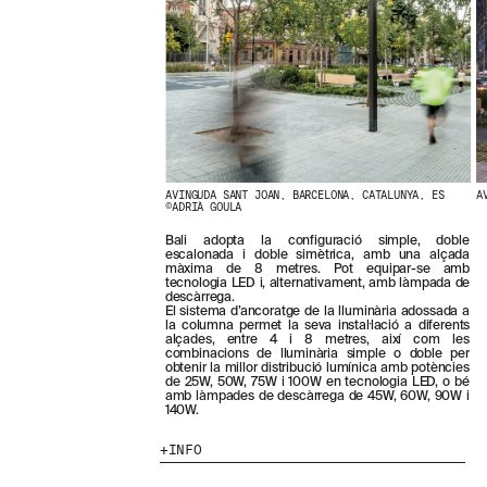
N
O
S
T
R
E
S
N
O
V
E
AVINGUDA SANT JOAN, BARCELONA, CATALUNYA, ES
A
T
©ADRIÀ GOULA
A
Bali adopta la configuració simple, doble
T
escalonada i doble simètrica, amb una alçada
S
màxima de 8 metres. Pot equipar-se amb
S
tecnologia LED i, alternativament, amb làmpada de
U
descàrrega.
El sistema d’ancoratge de la lluminària adossada a
B
la columna permet la seva instal·lació a diferents
S
alçades, entre 4 i 8 metres, així com les
C
combinacions de lluminària simple o doble per
obtenir la millor distribució lumínica amb potències
R
de 25W, 50W, 75W i 100W en tecnologia LED, o bé
I
amb làmpades de descàrrega de 45W, 60W, 90W i
V
140W.
I
N
INFO
T
-