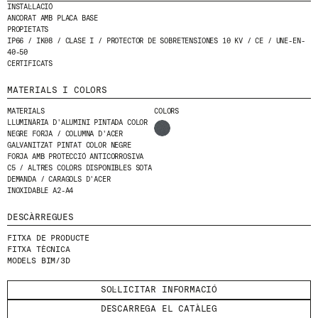
INSTAL·LACIÓ
ANCORAT AMB PLACA BASE
HE LLEGIT I ACCEPTO
LA POLÍTICA DE
PROPIETATS
PRIVACITAT
.
IP66 / IK08 / CLASE I / PROTECTOR DE SOBRETENSIONES 10 KV / CE / UNE-EN-
40-50
CERTIFICATS
ENVIA
MATERIALS I COLORS
MATERIALS
COLORS
LLUMINÀRIA D'ALUMINI PINTADA COLOR
NEGRE FORJA / COLUMNA D'ACER
WE ARE MOLINS
GO TO CORPORATE SITE
GALVANITZAT PINTAT COLOR NEGRE
FORJA AMB PROTECCIÓ ANTICORROSIVA
C5 / ALTRES COLORS DISPONIBLES SOTA
DEMANDA / CARAGOLS D'ACER
CERTIFICATS
INOXIDABLE A2-A4
DESCÀRREGUES
FITXA DE PRODUCTE
FITXA TÈCNICA
MODELS BIM/3D
SOL·LICITAR INFORMACIÓ
DESCARREGA EL CATÀLEG