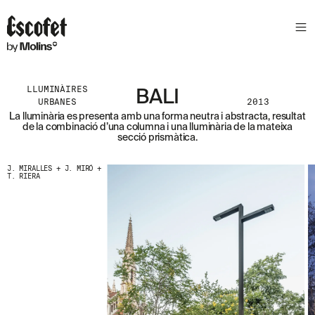
S
L
E
T
T
E
LLUMINÀIRES
BALI
R
URBANES
2013
La lluminària es presenta amb una forma neutra i abstracta, resultat
A
de la combinació d’una columna i una lluminària de la mateixa
S
secció prismàtica.
S
A
J. MIRALLES + J. MIRÓ +
B
T. RIERA
E
N
T
A
´
T
D
E
L
E
S