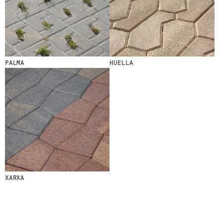
S
N
O
S
T
R
E
PALMA
HUELLA
S
N
O
V
E
T
A
T
S
S
U
B
S
C
XARXA
R
I
V
I
N