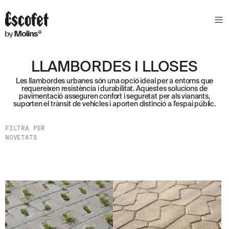
S
L
E
T
T
LLAMBORDES I LLOSES
E
Les llambordes urbanes són una opció ideal per a entorns que
R
requereixen resistència i durabilitat. Aquestes solucions de
pavimentació asseguren confort i seguretat per als vianants,
A
suporten el trànsit de vehicles i aporten distinció a l’espai públic.
S
S
FILTRA PER
A
NOVETATS
B
E
N
T
A
´
T
D
E
L
E