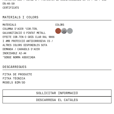
EN-40-50
CERTIFICATS
MATERIALS I COLORS
MATERIALS
COLORS
COLUMNA D'ACER *COR-TEN,
© 2026 ESCOFET 1886 S.A.
GALVANITZACIÓ O PINTAT METALL
EFECTE COR-TEN O GRIS CLAR RAL 9006
I AMB PROTECCIÓ ANTICORROSIVA C5 /
ALTRES COLORS DISPONIBLES SOTA
DEMANDA / CARAGOLS D'ACER
INOXIDABLE A2-A4
*SENSE NORMA ASSOCIADA
DESCÀRREGUES
FITXA DE PRODUCTE
FITXA TÈCNICA
MODELS BIM/3D
SOL·LICITAR INFORMACIÓ
DESCARREGA EL CATÀLEG