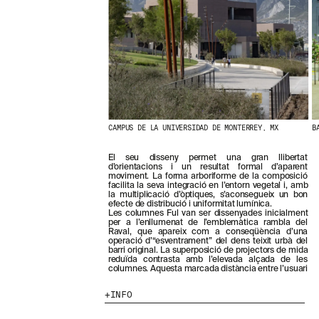
N
O
S
T
R
E
S
N
O
V
E
CAMPUS DE LA UNIVERSIDAD DE MONTERREY, MX
B
T
A
El seu disseny permet una gran llibertat
T
d’orientacions i un resultat formal d’aparent
S
moviment. La forma arboriforme de la composició
S
facilita la seva integració en l’entorn vegetal i, amb
U
la multiplicació d’òptiques, s’aconsegueix un bon
efecte de distribució i uniformitat lumínica.
B
Les columnes Ful van ser dissenyades inicialment
S
per a l’enllumenat de l’emblemàtica rambla del
C
Raval, que apareix com a conseqüència d’una
operació d’“esventrament” del dens teixit urbà del
R
barri original. La superposició de projectors de mida
I
reduïda contrasta amb l’elevada alçada de les
V
columnes. Aquesta marcada distància entre l’usuari
I
N
INFO
T
-