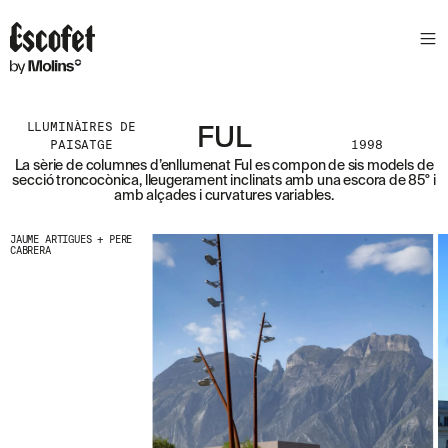
S
L
E
T
T
E
LLUMINÀIRES DE
FUL
R
PAISATGE
1998
La sèrie de columnes d’enllumenat Ful es compon de sis models de
A
secció troncocònica, lleugerament inclinats amb una escora de 85° i
S
amb alçades i curvatures variables.
S
A
JAUME ARTIGUES + PERE
B
CABRERA
E
N
T
A
´
T
D
E
L
E
S