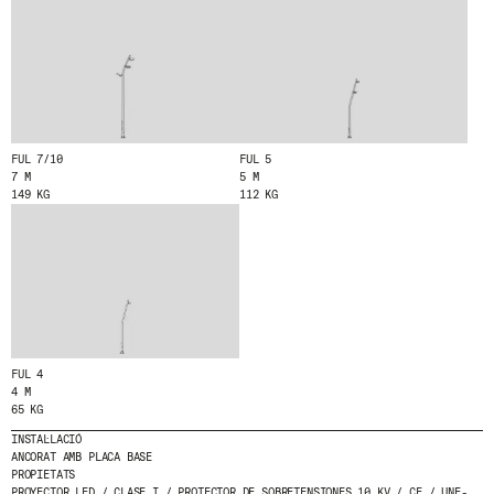
HE LLEGIT I ACCEPTO
LA POLÍTICA DE
PRIVACITAT
.
ENVIA
FUL 7/10
FUL 5
7 M
5 M
149 KG
112 KG
WE ARE MOLINS
GO TO CORPORATE SITE
CERTIFICATS
FUL 4
4 M
65 KG
INSTAL·LACIÓ
ANCORAT AMB PLACA BASE
PROPIETATS
PROYECTOR LED / CLASE I / PROTECTOR DE SOBRETENSIONES 10 KV / CE / UNE-