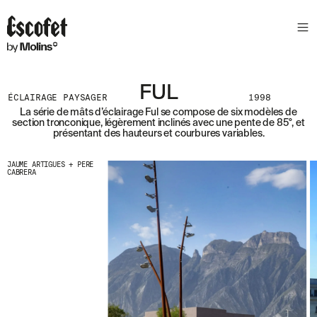
N
E
W
S
L
FUL
E
ÉCLAIRAGE PAYSAGER
1998
T
La série de mâts d’éclairage Ful se compose de six modèles de
section tronconique, légèrement inclinés avec une pente de 85°, et
T
présentant des hauteurs et courbures variables.
E
R
JAUME ARTIGUES + PERE
CABRERA
R
E
C
E
V
E
Z
N
O
S
D