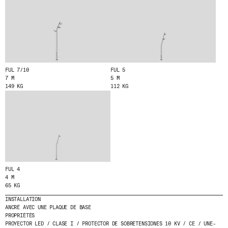
ENVOYER
J'AI LU ET J'ACCEPTE
LA POLITIQUE
DE CONFIDENTIALITÉ
.
FUL 7/10
FUL 5
7 M
5 M
149 KG
112 KG
WE ARE MOLINS
GO TO CORPORATE SITE
CERTIFICATS
FUL 4
4 M
65 KG
INSTALLATION
ANCRÉ AVEC UNE PLAQUE DE BASE
PROPRIÉTÉS
PROYECTOR LED / CLASE I / PROTECTOR DE SOBRETENSIONES 10 KV / CE / UNE-