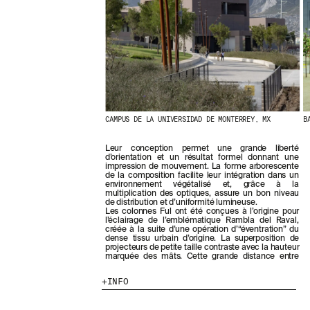
E
R
N
I
È
R
E
S
A
C
CAMPUS DE LA UNIVERSIDAD DE MONTERREY, MX
B
T
U
A
Leur conception permet une grande liberté
L
d’orientation et un résultat formel donnant une
impression de mouvement. La forme arborescente
I
de la composition facilite leur intégration dans un
T
environnement végétalisé et, grâce à la
É
multiplication des optiques, assure un bon niveau
S
de distribution et d’uniformité lumineuse.
Les colonnes Ful ont été conçues à l’origine pour
E
l’éclairage de l’emblématique Rambla del Raval,
N
créée à la suite d’une opération d’“éventration” du
V
dense tissu urbain d’origine. La superposition de
projecteurs de petite taille contraste avec la hauteur
O
marquée des mâts. Cette grande distance entre
U
S
INFO
A
B