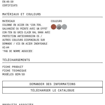
EN-40-50
CERTIFICATS
MATÉRIAUX ET COULEURS
MATÉRIAUX
COULEURS
COLONNE EN ACIER EN *COR-TEN,
© 2026 ESCOFET 1886 S.A.
GALVANISÉ OU PEINTE AVEC UN EFFET
COR-TEN OU GRIS CLAIR RAL 9006 AVEC
PROTECTION ANTICORROSION C5 /
AUTRES COULEURS DISPONIBLES SUR
DEMANDE / VIS EN ACIER INOXYDABLE
A2–A4
*PAS DE NORME ASSOCIÉE
TÉLÉCHARGEMENTS
FICHE PRODUIT
FICHE TECHNIQUE
MODÈLES BIM/3D
DEMANDER DES INFORMATIONS
TÉLÉCHARGER LE CATALOGUE