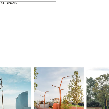
CERTIFICATS
E
-
R
RECEVEZ NOS DERNIÈRES ACTUALITÉS EN V
NEWSLETTER.
ENVOYER
J'AI LU ET J'ACCEPTE
LA POLIT
CONFIDENTIALITÉ
.
WE ARE MOLINS
GO TO CORPOR