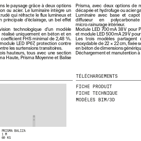
ans le paysage grâce à deux options
Prisma, avec deux options de ma
on ou acier. Le luminaire intègre un
décapée et hydrofuge ou acier ga
rudé qui réfracte le flux lumineux et
Luminaire avec base et capot
 principale d’éclairage, un bel effet
diffuseur en polycarbonat
micro‑rainurage intérieur.
ision technologique d’un modèle
Module LED 700 mA 38 V pour P
nt réalisé uniquement en béton et en
et module LED 500 mA 29 V pour l
n coefficient FHS minimal de 2,48 %.
Les trois modèles partagent 
 module LED IP67, protection contre
inoxydable de 22 × 22 cm, fixée 
tre les surtensions transitoires.
en béton de dimensions généri
ois hauteurs, tous avec une section
Déchargement et manutention à l’
ma Haute, Prisma Moyenne et Balise
SS
NEWSLETTER
TÉLÉCHARGEMENTS
N
FICHE PRODUIT
E
MEO
FICHE TECHNIQUE
W
MODÈLES BIM/3D
S
L
E
T
PRISMA BALIZA
1 M
60 KG
T