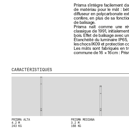
Prisma s’intègre facilement d
de matériau pour le mât : bét
diffuseur en polycarbonate ext
confère, en plus de sa fonction
de balisage.
Prisma naît comme une rév
classique de 1991, initialeme
bois. Effet de balisage avec u
Étanchéité du luminaire IP65,
les chocs IK09 et protection con
Les mâts sont fabriqués en tr
commune de 16 × 16 cm : Pris
MENU
RR
NOUS
IG
CARACTÉRISTIQUES
PRODUITS
IN
PROJETS
FB
DESIGNERS
VI
STORIES
CONTACT
TÉLÉCHARGEMENTS
PRISMA ALTA
PRISMA MEDIANA
4,2 M
3,2 M
243 KG
188 KG