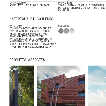
INSTALLATION
PROPRIÉTÉS
ANCRÉ AVEC UNE PLAQUE DE BASE
IP66 / IK10 / CLASE I / PROTECTOR
DE SOBRETENSIONES 10 KV / CE / UNE
EN-40-50
MATÉRIAUX ET COULEURS
MATÉRIAUX
COULEURS
COLUMN IN BÉTON GRIS DÉCAPÉ ET
IMPERMÉABILISÉ OR ACIER ZINGUÉ
PEINT SELON LE NUANCIER RAL
STANDARD AVEC PROTECTION
ANTICORROSION C5 / LUMINAIRE EN
ALUMINIUM COULÉ PEINT COULEUR
ARGENT ET POLYCARBONATE TRANSPARENT
/ VIS EN ACIER INOXYDABLE A2–A4
PRODUITS ASSOCIÉS
CERTIFICATS