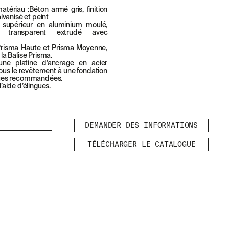
tériau :Béton armé gris, finition
lvanisé et peint
 supérieur en aluminium moulé,
e transparent extrudé avec
risma Haute et Prisma Moyenne,
a Balise Prisma.
une platine d’ancrage en acier
sous le revêtement à une fondation
ques recommandées.
aide d’élingues.
LÉGAL
MENTIONS
DEMANDER DES INFORMATIONS
LÉGALES
POLITIQUE DE
TÉLÉCHARGER LE CATALOGUE
COOKIES
POLITIQUE DE
CONFIDENTIALITÉ
CANAL ÉTHIQUE
CRÉDITS