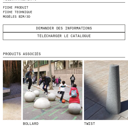
FICHE PRODUIT
ENVOYER
FICHE TECHNIQUE
MODÈLES BIM/3D
J'AI LU ET J'ACCEPTE
LA POLITIQUE
DEMANDER DES INFORMATIONS
DE CONFIDENTIALITÉ
.
TÉLÉCHARGER LE CATALOGUE
PRODUITS ASSOCIÉS
WE ARE MOLINS
GO TO CORPORATE SITE
CERTIFICATS
BOLLARD
TWIST