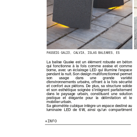
E
R
N
I
È
R
E
S
A
C
PASSEIG GALIÓ, CALVIÀ, ISLAS BALEARES, ES
T
U
La balise Quake est un élément robuste en béton
A
qui fonctionne à la fois comme assise et comme
L
borne, avec un éclairage LED qui illumine l’espace
I
pendant la nuit. Son design multifonctionnel permet
son usage dans une grande variété
T
d’environnements urbains, offrant à la fois sécurité
É
et confort aux piétons. De plus, sa structure solide
S
et son esthétique soignée s’intègrent parfaitement
dans le paysage urbain, constituant une solution
E
pratique et élégante pour la délimitation et le
N
mobilier urbain.
V
Sa géométrie cubique intègre un espace destiné au
luminaire LED de 6 W, ainsi qu’un compartiment
O
U
INFO
S
A
B