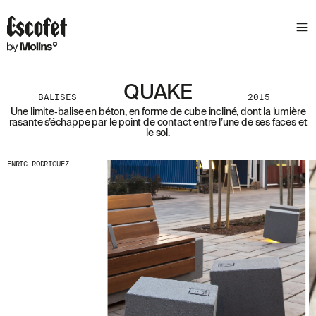
N
E
W
S
L
QUAKE
E
BALISES
2015
T
Une limite‑balise en béton, en forme de cube incliné, dont la lumière
rasante s’échappe par le point de contact entre l’une de ses faces et
T
le sol.
E
R
ENRIC RODRIGUEZ
R
E
C
E
V
E
Z
N
O
S
D