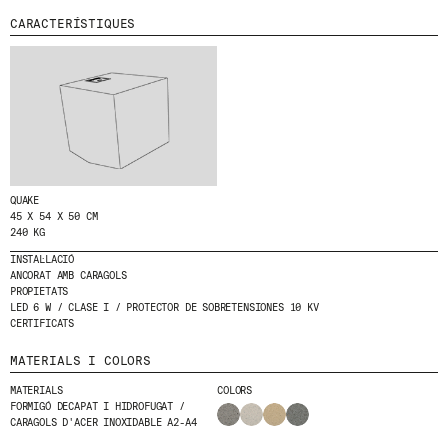
T
CARACTERÍSTIQUES
E
MENU
LEGAL
RRSS
A
L
NOSALTRES
AVÍS LEGAL
IG
N
PRODUCTES
POLÍTICA DE GALETES
IN
O
S
PROJECTES
POLÍTICA DE PRIVACITAT
FB
T
DISSENYADORS
CANAL ÈTIC
VIMEO
R
E
STORIES
CRÈDITS
N
CONTACTE
QUAKE
E
45 X 54 X 50 CM
DESCÀRREGUES
W
240 KG
S
L
INSTAL·LACIÓ
E
ANCORAT AMB CARAGOLS
T
PROPIETATS
T
LED 6 W / CLASE I / PROTECTOR DE SOBRETENSIONES 10 KV
E
CERTIFICATS
R
.
MATERIALS I COLORS
MATERIALS
COLORS
FORMIGÓ DECAPAT I HIDROFUGAT /
CARAGOLS D'ACER INOXIDABLE A2-A4