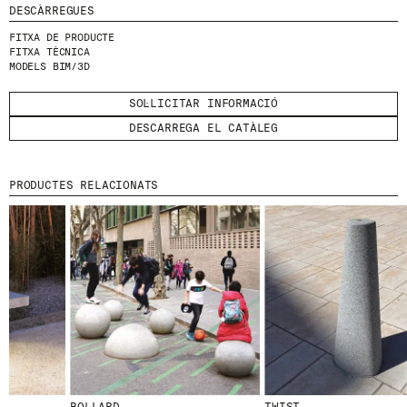
DESCÀRREGUES
HE LLEGIT I ACCEPTO
LA POLÍTICA DE
FITXA DE PRODUCTE
PRIVACITAT
.
FITXA TÈCNICA
MODELS BIM/3D
ENVIA
SOL·LICITAR INFORMACIÓ
DESCARREGA EL CATÀLEG
WE ARE MOLINS
GO TO CORPORATE SITE
PRODUCTES RELACIONATS
CERTIFICATS
BOLLARD
TWIST