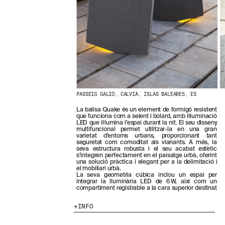
N
O
S
T
R
E
S
N
O
V
E
PASSEIG GALIÓ, CALVIÀ, ISLAS BALEARES, ES
T
A
La balisa Quake és un element de formigó resistent
T
que funciona com a seient i bolard, amb il·luminació
S
LED que il·lumina l’espai durant la nit. El seu disseny
S
multifuncional permet utilitzar-la en una gran
varietat d’entorns urbans, proporcionant tant
U
seguretat com comoditat als vianants. A més, la
B
seva estructura robusta i el seu acabat estètic
S
s’integren perfectament en el paisatge urbà, oferint
una solució pràctica i elegant per a la delimitació i
C
el mobiliari urbà.
R
La seva geometria cúbica inclou un espai per
I
integrar la lluminària LED de 6 W, així com un
compartiment registrable a la cara superior destinat
V
I
INFO
N
T
-