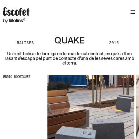
S
L
E
T
T
E
QUAKE
BALISES
2015
R
Un límit‑balisa de formigó en forma de cub inclinat, en què la llum
A
rasant s’escapa pel punt de contacte d’una de les seves cares amb
S
el terra.
S
A
B
ENRIC RODRIGUEZ
E
N
T
A
´
T
D
E
L
E
S