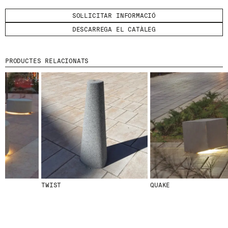
SOL·LICITAR INFORMACIÓ
DESCARREGA EL CATÀLEG
PRODUCTES RELACIONATS
© 2026 ESCOFET 1886 S.A.
TWIST
QUAKE