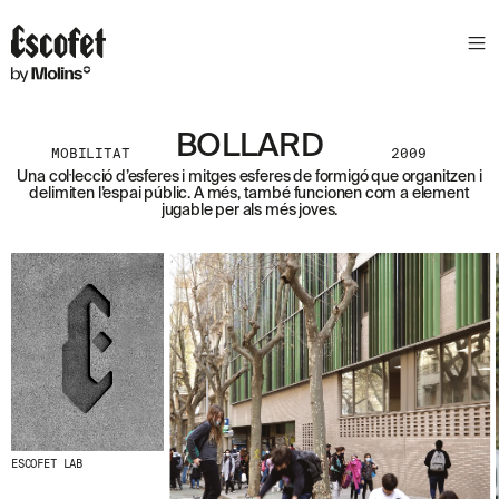
S
L
E
T
T
E
BOLLARD
MOBILITAT
2009
R
Una col·lecció d’esferes i mitges esferes de formigó que organitzen i
delimiten l’espai públic. A més, també funcionen com a element
A
jugable per als més joves.
S
S
A
B
E
N
T
A
´
T
D
E
L
ESCOFET LAB
E
S