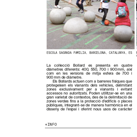
N
O
S
T
R
E
S
N
O
V
E
ESCOLA SAGRADA FAMILIA, BARCELONA, CATALUNYA, ES
T
A
La col·lecció Bollard es presenta en quatre
T
diàmetres diferents: 400, 550, 700 i 900 mm, així
S
com en les versions de mitja esfera de 700 i
900 mm de diàmetre.
S
Els Bollards actuen com a barreres físiques que
U
protegeixen els vianants dels vehicles, delimitant
B
zones exclusivament per a vianants i evitant
accessos no autoritzats. Poden utilitzar-se en una
S
gran varietat de contextos, des de la delimitació de
C
zones verdes fins a la protecció d’edificis o places
R
públiques, integrant-se de manera harmònica en el
disseny de l’espai i oferint nous usos de caràcter
I
V
I
INFO
N
T
-