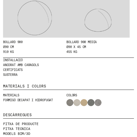
HE LLEGIT I ACCEPTO
LA POLÍTICA DE
PRIVACITAT
.
ENVIA
BOLLARD 900
BOLLARD 900 MEDIA
Ø90 CM
Ø90 X 45 CM
910 KG
455 KG
WE ARE MOLINS
GO TO CORPORATE SITE
INSTAL·LACIÓ
ANCORAT AMB CARAGOLS
CERTIFICATS
SUSTERRA
CERTIFICATS
MATERIALS I COLORS
MATERIALS
COLORS
FORMIGÓ DECAPAT I HIDROFUGAT
DESCÀRREGUES
FITXA DE PRODUCTE
FITXA TÈCNICA
MODELS BIM/3D