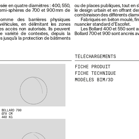
osée en quatre diamètres : 400, 550,
ou de places publiques, tout en
demi-sphères de 700 et 900 mm de
le design urbain et en offrant d
combinaison des différents diamè
comme des barrières physiques
Fabriqués en béton moulé, fin
véhicules, en délimitant les zones
nuancier standard d’Escofet.
s accès non autorisés. Ils peuvent
Les Bollard 400 et 550 sont a
de variété de contextes, depuis la
Bollard 700 et 900 sont ancrés ave
es jusqu’à la protection de bâtiments
TÉLÉCHARGEMENTS
FICHE PRODUIT
FICHE TECHNIQUE
MODÈLES BIM/3D
BOLLARD 700
Ø70 CM
440 KG