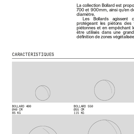
La collection Bollard est prop
700 et 900 mm, ainsi qu’en 
diamètre.
Les Bollards agissent 
protégeant les piétons des 
piétonnes et en empêchant le
être utilisés dans une gran
définition de zones végétalisé
CARACTÉRISTIQUES
BOLLARD 400
BOLLARD 550
Ø40 CM
Ø55 CM
85 KG
115 KG