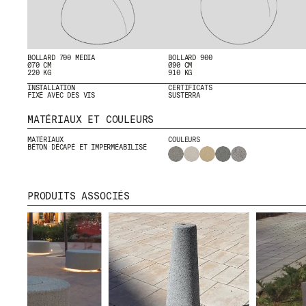
BOLLARD 700 MEDIA
BOLLARD 900
Ø70 CM
Ø90 CM
220 KG
910 KG
INSTALLATION
CERTIFICATS
MENU
RR
FIXÉ AVEC DES VIS
SUSTERRA
MATÉRIAUX ET COULEURS
NOUS
IG
PRODUITS
IN
MATÉRIAUX
COULEURS
BÉTON DÉCAPÉ ET IMPERMÉABILISÉ
PROJETS
FB
DESIGNERS
VI
STORIES
PRODUITS ASSOCIÉS
CONTACT
TÉLÉCHARGEMENTS