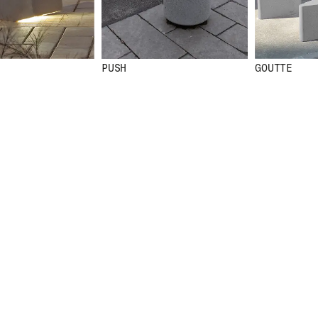
R
RECEVEZ NOS DERNIÈRES ACTUALITÉS EN V
NEWSLETTER.
PUSH
GOUTTE
ENVOYER
J'AI LU ET J'ACCEPTE
LA POLIT
CONFIDENTIALITÉ
.
WE ARE MOLINS
GO TO CORPOR