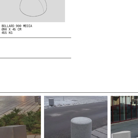
BOLLARD 900 MEDIA
Ø90 X 45 CM
455 KG
SS
NEWSLETTER
N
E
MEO
W
S
L
E
T
T
E