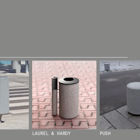
OUS ABONNANT À NOTRE
IQUE DE
ATE SITE
LAUREL & HARDY
PUSH