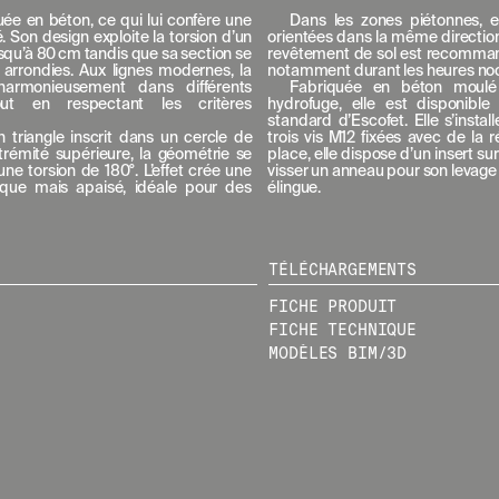
uée en béton, ce qui lui confère une
Dans les zones piétonnes, e
. Son design exploite la torsion d’un
orientées dans la même direction
jusqu’à 80 cm tandis que sa section se
revêtement de sol est recommandée
s arrondies. Aux lignes modernes, la
notamment durant les heures noc
harmonieusement dans différents
Fabriquée en béton moulé
out en respectant les critères
hydrofuge, elle est disponibl
standard d’Escofet. Elle s’insta
 triangle inscrit dans un cercle de
trois vis M12 fixées avec de la r
rémité supérieure, la géométrie se
place, elle dispose d’un insert s
ne torsion de 180°. L’effet crée une
visser un anneau pour son levage
que mais apaisé, idéale pour des
élingue.
SS
NEWSLETTER
TÉLÉCHARGEMENTS
N
FICHE PRODUIT
E
MEO
FICHE TECHNIQUE
W
MODÈLES BIM/3D
S
L
E
T
T