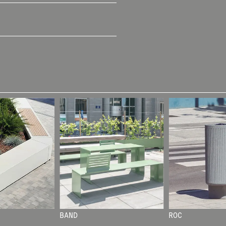
E
R
RECEVEZ NOS DERNIÈRES ACTUALITÉS EN V
NEWSLETTER.
ENVOYER
J'AI LU ET J'ACCEPTE
LA POLIT
CONFIDENTIALITÉ
.
WE ARE MOLINS
GO TO CORPOR
BAND
ROC