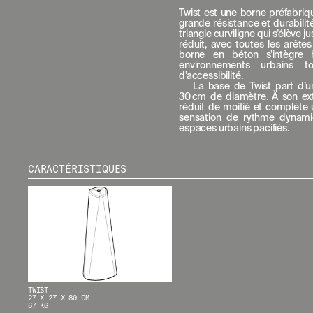
Twist est une borne préfabriq
grande résistance et durabilité
triangle curviligne qui s’élève 
réduit, avec toutes les arête
borne en béton s’intègre 
environnements urbains t
d’accessibilité.
La base de Twist part d’un
30 cm de diamètre. À son ext
réduit de moitié et complète u
sensation de rythme dynami
espaces urbains pacifiés.
MENU
RR
NOUS
IG
CARACTÉRISTIQUES
PRODUITS
IN
PROJETS
FB
DESIGNERS
VI
STORIES
CONTACT
TÉLÉCHARGEMENTS
TWIST
27 X 27 X 80 CM
67 KG