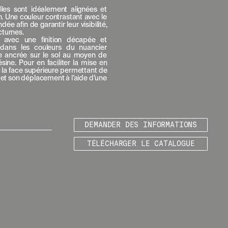
lles sont idéalement alignées et
. Une couleur contrastant avec le
 afin de garantir leur visibilité,
turnes.
 avec une finition décapée et
e dans les couleurs du nuancier
lle ancrée sur le sol au moyen de
ésine. Pour en faciliter la mise en
ur la face supérieure permettant de
 et son déplacement à l’aide d’une
LÉGAL
MENTIONS
DEMANDER DES INFORMATIONS
LÉGALES
POLITIQUE DE
TÉLÉCHARGER LE CATALOGUE
COOKIES
POLITIQUE DE
CONFIDENTIALITÉ
CANAL ÉTHIQUE
CRÉDITS