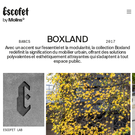
N
E
W
S
L
BOXLAND
E
BANCS
2017
T
Avec un accent sur l’essentiel et la modularité, la collection Boxland
redéfinit la signification du mobilier urbain, offrant des solutions
T
polyvalentes et esthétiquement attrayantes qui s’adaptent à tout
espace public.
E
R
R
E
C
E
V
E
Z
N
O
S
ESCOFET LAB
D