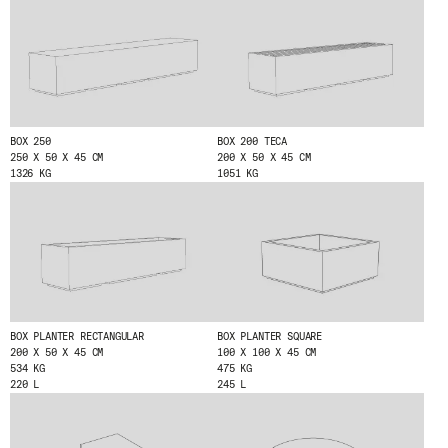
ENVOYER
J'AI LU ET J'ACCEPTE
LA POLITIQUE
DE CONFIDENTIALITÉ
.
BOX 250
BOX 200 TECA
250 X 50 X 45 CM
200 X 50 X 45 CM
1326 KG
1051 KG
WE ARE MOLINS
GO TO CORPORATE SITE
CERTIFICATS
BOX PLANTER RECTANGULAR
BOX PLANTER SQUARE
200 X 50 X 45 CM
100 X 100 X 45 CM
534 KG
475 KG
220 L
245 L