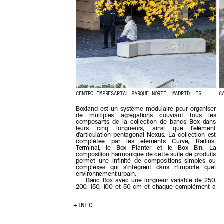
E
R
N
I
È
R
E
S
A
C
T
CENTRO EMPRESARIAL PARQUE NORTE, MADRID, ES
C
U
A
Boxland est un système modulaire pour organiser
L
de multiples agrégations couvrant tous les
I
composants de la collection de bancs Box dans
leurs cinq longueurs, ainsi que l'élément
T
d'articulation pentagonal Nexus. La collection est
É
complétée par les éléments Curve, Radius,
S
Terminal, le Box Planter et le Box Bin. La
E
composition harmonique de cette suite de produits
permet une infinité de compositions simples ou
N
complexes qui s'intègrent dans n'importe quel
V
environnement urbain.
O
Banc Box avec une longueur variable de 250,
200, 150, 100 et 50 cm et chaque complément a
U
S
INFO
A
B