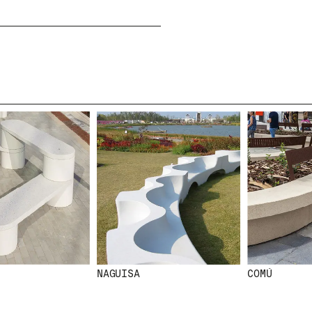
SS
NEWSLETTER
N
E
MEO
W
S
L
E
T
NAGUISA
COMÚ
T
E