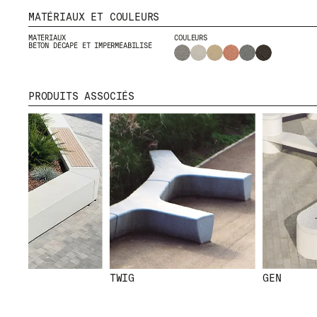
MATÉRIAUX ET COULEURS
MATÉRIAUX
COULEURS
BÉTON DÉCAPÉ ET IMPERMÉABILISÉ
PRODUITS ASSOCIÉS
MENU
RR
NOUS
IG
PRODUITS
IN
PROJETS
FB
DESIGNERS
VI
STORIES
CONTACT
TÉLÉCHARGEMENTS
TWIG
GEN