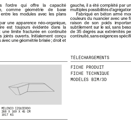
 l'ordre qui offre la capacité
gauche, il a été complété par un
one, comme géométrie de base
multiples possibilités d'agrégatio
té entre les modules avec les plans
Fabriqué en béton armé moulé
couleurs du nuancier avec une f
ré par une apparence néo-organique,
raison de son poids important
re est toujours évidente dans la
subtilement sur le sol, sans bes
nt une limite fracturée en continuité
de 35 degrés aux extrémités per
s joints ouverts. Initialement conçu
continuité, sans exigences spécif
vec une géométrie brisée ; droit et
TÉLÉCHARGEMENTS
FICHE PRODUIT
FICHE TECHNIQUE
MODÈLES BIM/3D
MILENIO IZQUIERDO
268 X 169 X 45 CM
1017 KG