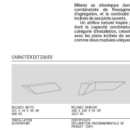
Milenio se développe dans
combinatoire de l'hexag
d'agrégation, et la continui
inclinés de ses joints ouverts.
Un artifice naturel inspi
dont la capacité combinatoi
catégorie d'installation, créa
avec les plans inclinés de se
comme deux modules uniques a
CARACTÉRISTIQUES
MILENIO RECTO
MILENIO DERECHO
251 X 44 X 45 CM
268 X 169 X 45 CM
680 KG
1017 KG
INSTALLATION
CERTIFICATS
AUTOPORTANT
DÉCLARATION ENVIRONNEMENTALE DE
PRODUIT (DEP)