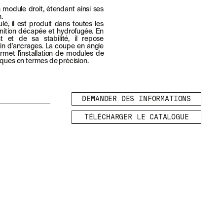
 module droit, étendant ainsi ses
n.
, il est produit dans toutes les
inition décapée et hydrofugée. En
 et de sa stabilité, il repose
oin d'ancrages. La coupe en angle
met l'installation de modules de
iques en termes de précision.
DEMANDER DES INFORMATIONS
TÉLÉCHARGER LE CATALOGUE