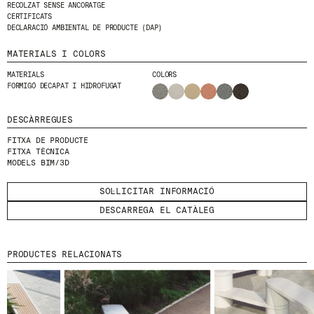
RECOLZAT SENSE ANCORATGE
CERTIFICATS
HE LLEGIT I ACCEPTO
LA POLÍTICA DE
DECLARACIÓ AMBIENTAL DE PRODUCTE (DAP)
PRIVACITAT
.
MATERIALS I COLORS
ENVIA
MATERIALS
COLORS
FORMIGÓ DECAPAT I HIDROFUGAT
DESCÀRREGUES
WE ARE MOLINS
GO TO CORPORATE SITE
FITXA DE PRODUCTE
FITXA TÈCNICA
MODELS BIM/3D
CERTIFICATS
SOL·LICITAR INFORMACIÓ
DESCARREGA EL CATÀLEG
PRODUCTES RELACIONATS