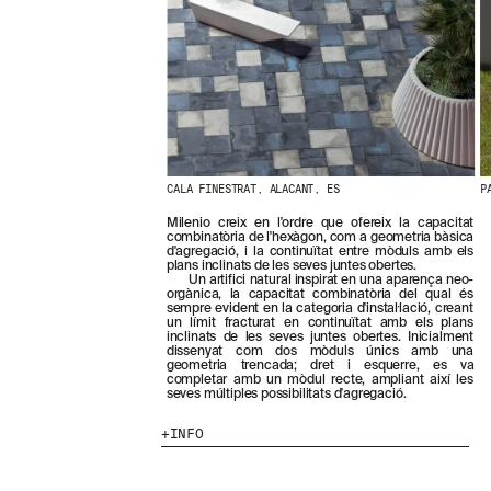
N
O
S
T
R
E
S
N
O
V
E
CALA FINESTRAT, ALACANT, ES
P
T
Milenio creix en l'ordre que ofereix la capacitat
A
combinatòria de l'hexàgon, com a geometria bàsica
T
d'agregació, i la continuïtat entre mòduls amb els
S
plans inclinats de les seves juntes obertes.
Un artifici natural inspirat en una aparença neo-
S
orgànica, la capacitat combinatòria del qual és
U
sempre evident en la categoria d'instal·lació, creant
B
un límit fracturat en continuïtat amb els plans
S
inclinats de les seves juntes obertes. Inicialment
dissenyat com dos mòduls únics amb una
C
geometria trencada; dret i esquerre, es va
R
completar amb un mòdul recte, ampliant així les
I
seves múltiples possibilitats d'agregació.
V
I
INFO
N
T
-