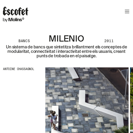
S
L
E
T
T
E
MILENIO
BANCS
2011
R
Un sistema de bancs que sintetitza brillantment els conceptes de
modularitat, connectivitat i interactivitat entre els usuaris, creant
A
punts de trobada en el paisatge.
S
S
A
ANTOINE CHASSAGNOL
B
E
N
T
A
´
T
D
E
L
E
S