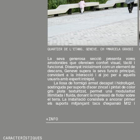
N
O
S
T
R
E
S
N
O
V
QUARTIER DE L'ETANG, GENEVE, CH ©MARCELA GRASSI
E
T
La seva generosa secció presenta vores
arrodonides que ofereixen confort visual, tàctil i
A
funcional. Dissenyat inicialment com un element de
T
descans, Geneve supera la seva funció principal,
S
convidant a la interacció i al joc per a aquells
usuaris amb esperit intrèpid.
S
La llosa de formigó armat decapat i hidrofugat,
U
sostinguda per suports d'acer zincat i pintat de color
B
gris plata texturitzat, permet una modularitat
il·limitada i fluida, donant la impressió de flotar sobre
S
el terra. La instal·lació consisteix a ancorar primer
C
els suports mitjançant tacs d'expansió M12 i
R
I
V
INFO
I
N
T
CARACTERÍSTIQUES
-