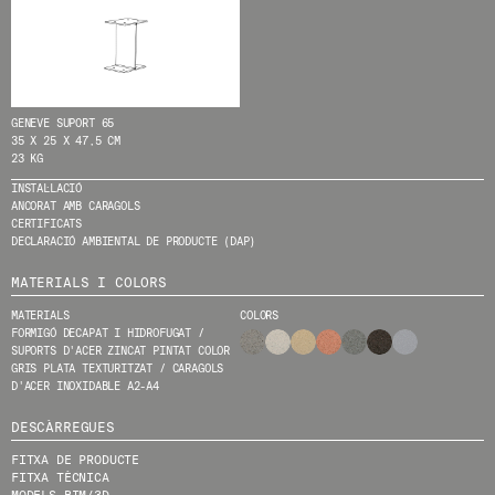
HE LLEGIT I ACCEPTO
LA POLÍTICA DE
PRIVACITAT
.
ENVIA
GENEVE SUPORT 65
35 X 25 X 47,5 CM
23 KG
INSTAL·LACIÓ
ANCORAT AMB CARAGOLS
WE ARE MOLINS
GO TO CORPORATE SITE
CERTIFICATS
DECLARACIÓ AMBIENTAL DE PRODUCTE (DAP)
MATERIALS I COLORS
CERTIFICATS
MATERIALS
COLORS
FORMIGÓ DECAPAT I HIDROFUGAT /
SUPORTS D'ACER ZINCAT PINTAT COLOR
GRIS PLATA TEXTURITZAT / CARAGOLS
D'ACER INOXIDABLE A2-A4
DESCÀRREGUES
FITXA DE PRODUCTE
FITXA TÈCNICA